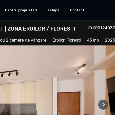
Pentru proprietari
Echipa
Contact
 | ZONA EROILOR / FLORESTI
ID CP3124037
cu 2 camere de vânzare
Eroilor, Floresti
45 mp
2025
Next