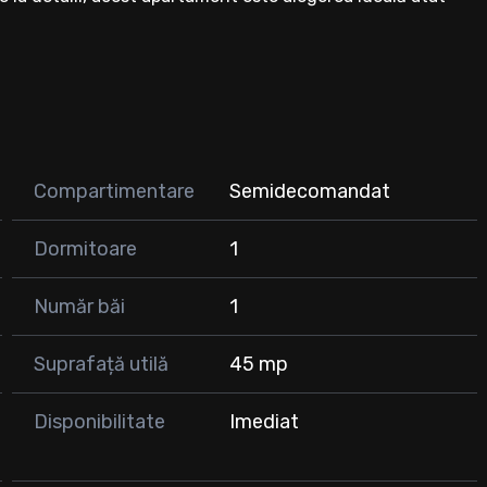
t în comun, magazine, restaurante, farmacii, școli și acces
Compartimentare
Semidecomandat
 relaxare sau socializare
Dormitoare
1
Număr băi
1
mineață ☕
Suprafață utilă
45 mp
Disponibilitate
Imediat