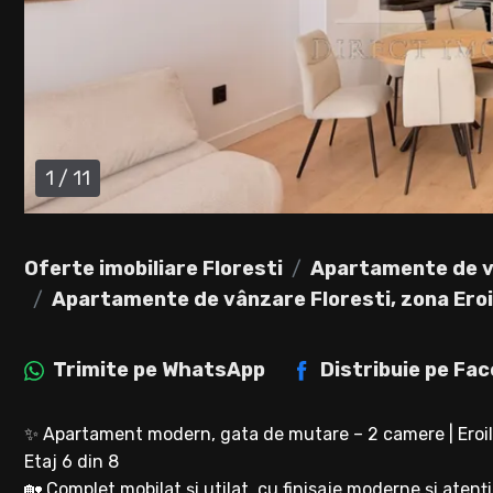
1
/
11
Oferte imobiliare Floresti
Apartamente de v
Apartamente de vânzare Floresti, zona Eroi
Trimite pe
WhatsApp
Distribuie pe
Fac
✨ Apartament modern, gata de mutare – 2 camere | Eroilo
Etaj 6 din 8
🏡 Complet mobilat și utilat, cu finisaje moderne și atenț