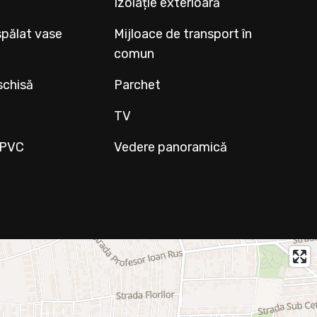
Izolație exterioară
spălat vase
Mijloace de transport în
comun
schisă
Parchet
TV
r PVC
Vedere panoramică