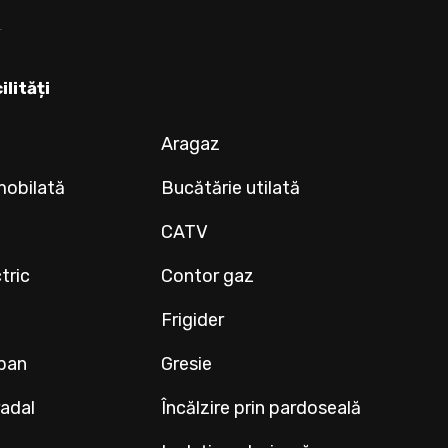
ilități
Aragaz
mobilată
Bucătărie utilată
CATV
tric
Contor gaz
Frigider
ipan
Gresie
radal
Încălzire prin pardoseală