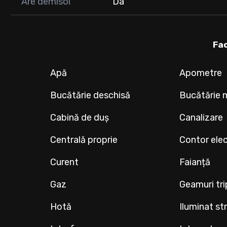
Are demisol
Da
Fac
Apă
Apometre
Bucătărie deschisă
Bucătărie 
Cabină de duș
Canalizare
Centrală proprie
Contor elec
Curent
Faianță
Gaz
Geamuri tr
Hotă
Iluminat st