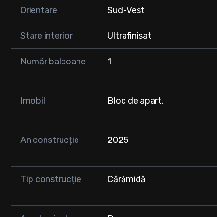
* Imobil nou, dotat cu lift
Orientare
Sud-Vest
⸻
Stare interior
Ultrafinisat
🚗 Parcare subterană disponibilă – 9.000 €
Număr balcoane
1
💶 Preț: 119.000 €
⸻
Imobil
Bloc de apart.
📞 0747 353 752
An construcție
2025
Tip construcție
Cărămidă