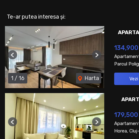
Te-ar putea interesa și:
APARTA
134,900
Apartament
Previous
Next
Parcul Polig
1
/
16
Harta
Vezi
APART
179,500
Apartament
Previous
Next
Horea, Clu