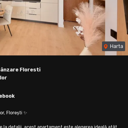
Harta
ânzare Floresti
lor
ebook
r, Florești ✨
ie la detalii, acest apartament este alegerea ideală atât