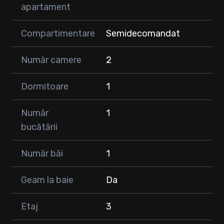
🛋️Apartamentul se vinde mobilat si utilat, exact ca si in poze,
apartament
este ideal atat pentru locuinta proprie cat si pentru investitie.
Compartimentare
Semidecomandat
📍Locuința se află într-o zonă liniștită, dar foarte accesibilă,
aproape de magazine, stație de autobuz, școli/grădinițe și la
doar câteva minute de Vivo Mall.
Număr camere
2
Dormitoare
1
Număr
1
bucătării
Număr băi
1
Geam la baie
Da
Etaj
3