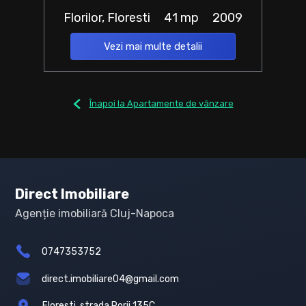
Florilor, Floresti
41 mp
2009
Vezi mai multe detalii
Înapoi la Apartamente de vânzare
Direct Imobiliare
Agenție imobiliară Cluj-Napoca
0747353752
direct.imobiliare04@gmail.com
Floresti, strada Porii 135C