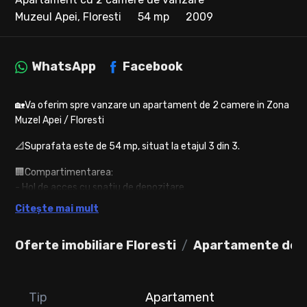
Muzeul Apei, Floresti
54 mp
2009
WhatsApp
Facebook
🏡Va oferim spre vanzare un apartament de 2 camere in Zona
Muzel Apei / Floresti
📐Suprafata este de 54 mp, situat la etajul 3 din 3.
🏢Compartimentarea:
- Hol de acces cu spatiu de depozitare
- Living cu bucatarie open space
Citește mai mult
- Dormitor
- Baie cu geam
Oferte imobiliare Floresti
Apartamente de v
💰Pret: 75.000 euro
🚗In pret exista inclus si un loc de parcare exterior.
Tip
Apartament