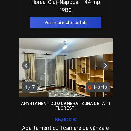
Horea, Cluj-Napoca
44 mp
1980
Vezi mai multe detalii
Previous
Next
1
/
7
Harta
APARTAMENT CU O CAMERA | ZONA CETATII
FLORESTI
85,000 €
Apartament cu 1 camere de vânzare