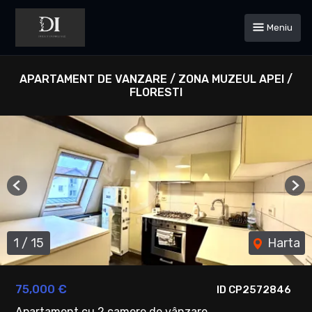
Meniu
APARTAMENT DE VANZARE / ZONA MUZEUL APEI /
FLORESTI
Previous
Ne
1
/
15
Harta
75,000 €
ID CP2572846
Apartament cu 2 camere de vânzare