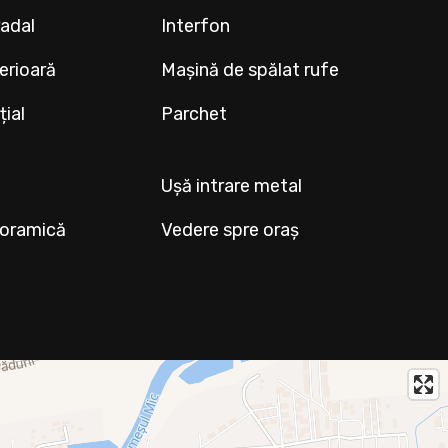
radal
Interfon
terioară
Mașină de spălat rufe
țial
Parchet
Ușă intrare metal
noramică
Vedere spre oraș