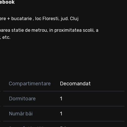
ebook
 + bucatarie , loc Floresti, jud. Cluj
oarea statie de metrou, in proximitatea scolii, a
, etc.
tiu depozitare.
 premium, totul fiind nou:
Compartimentare
Decomandat
Dormitoare
1
Număr băi
1