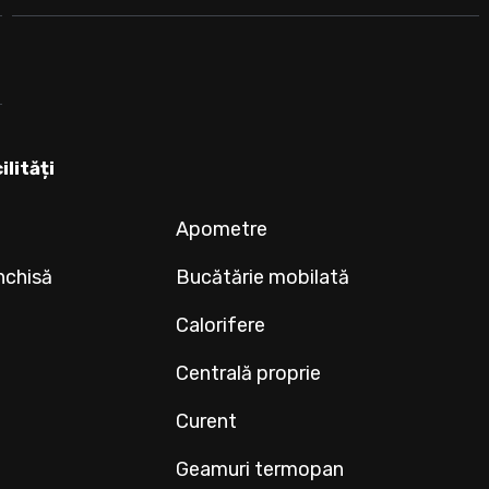
ilități
Apometre
nchisă
Bucătărie mobilată
Calorifere
Centrală proprie
Curent
Geamuri termopan