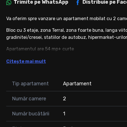
Trimite pe
WhatsApp
Distribuie pe
Fac
Va oferim spre vanzare un apartament mobilat cu 2 camere
Bloc cu 3 etaje, zona TerraI, zona foarte buna, langa viit
gradinitei/cresei, statiilor de autobuz, hipermarket-urilor
Apartamentul are 54 mp+ curte
Compus din: 2 camere, bucataria separat, baie, hol + spa
Citește mai mult
Apartamentul este finisat si mobilat recent, cu materiale
- Termopane, cu sticla tripla.
Tip apartament
Apartament
- Grese faianta portelanata tip marmura
- ⁠Mobilier baie
Număr camere
2
- Parchet laminat de 12 mm.
- Vopsea lavabila antimucegai cu silicon.
Număr bucătării
1
- Usa metalica.
- Intrerupatoare lustre si prize.