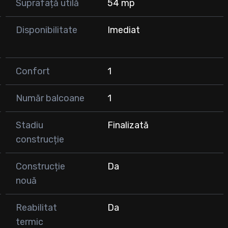
Suprafață utilă
54 mp
Disponibilitate
Imediat
cu orice modalitate de plata, CF-ul fiind iesit !
Confort
1
tactati-ne la numarul afisat!
Număr balcoane
1
Stadiu
Finalizată
construcție
Construcție
Da
nouă
Reabilitat
Da
termic