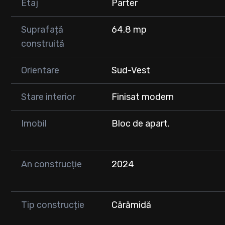
Etaj
Parter
- Sanitare.
- Centrala termica si calorifere noi.
- usi de interior WENGHE.
Suprafață
64.8 mp
- Utilitatile trase pe pozitii (gaz, curent).
construită
- apartamentul este liber de sarcini, se poate achizitiona 
Orientare
Sud-Vest
Pret apartament: 87.000 mii euro
Pentru mai multe detalii sau daca doriti o vizionare, con
Stare interior
Finisat modern
Imobil
Bloc de apart.
An construcție
2024
Tip construcție
Cărămidă