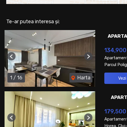
Te-ar putea interesa și:
APARTA
134,900
Apartament
Previous
Next
Parcul Polig
1
/
16
Harta
Vezi
APART
179,500
Apartament
Previous
Next
Horea, Clu