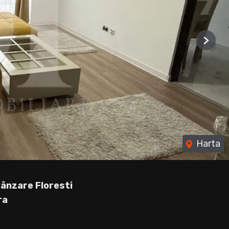
Next
Harta
ânzare Floresti
ra