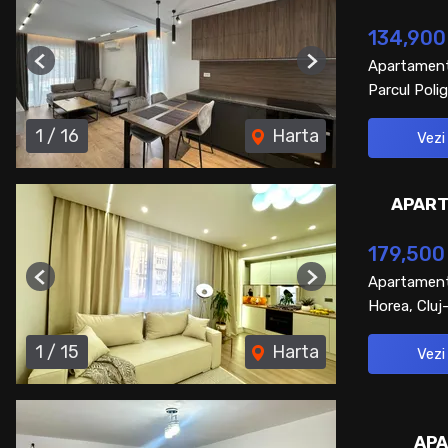
134,900
Apartament
Previous
Next
Parcul Polig
1
/
16
Harta
Vezi
APART
179,500
Apartament
Previous
Next
Horea, Clu
1
/
15
Harta
Vezi
APA