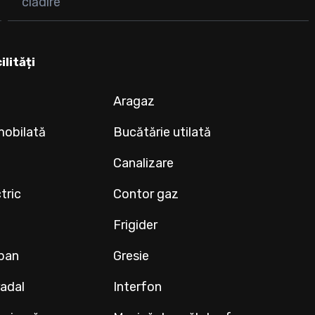
clădire
ilități
Aragaz
mobilată
Bucătărie utilată
Canalizare
tric
Contor gaz
Frigider
ipan
Gresie
radal
Interfon