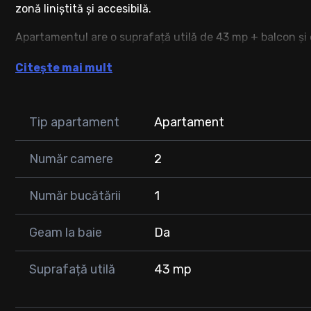
zonă liniștită și accesibilă.
Apartamentul are o suprafață utilă de 43 mp + balcon și
* antreu și hol de acces;
Citește mai mult
* cameră de zi cu bucătărie open-space;
* dormitor;
* baie modernă;
Tip apartament
Apartament
* balcon generos.
Număr camere
2
Locuința este ideală atât pentru locuit, cât și pentru inv
mijloace de transport, magazine, grădiniță și sală de fitn
Număr bucătării
1
Preț: 85.000 euro
Loc de parcare exterior: 4.000 euro
Geam la baie
Da
O proprietate practică, luminoasă și potrivită pentru cei
Suprafață utilă
43 mp