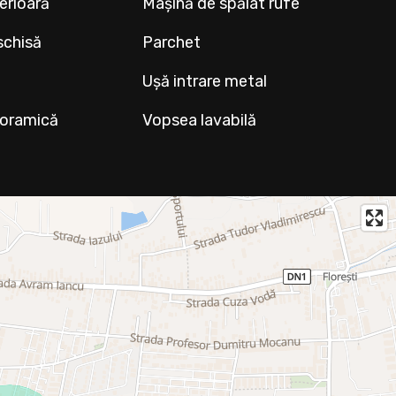
terioară
Mașină de spălat rufe
schisă
Parchet
Ușă intrare metal
noramică
Vopsea lavabilă