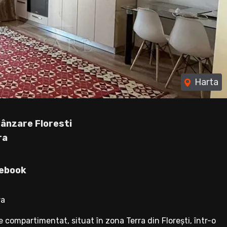
Harta
ânzare Floresti
ra
ebook
ra
ompartimentat, situat în zona Terra din Florești, într-o