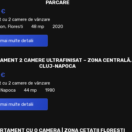
PARCARE
 €
 cu 2 camere de vânzare
on, Floresti
48 mp
2020
 mai multe detalii
AMENT 2 CAMERE ULTRAFINISAT – ZONA CENTRALĂ,
CLUJ-NAPOCA
 €
 cu 2 camere de vânzare
j-Napoca
44 mp
1980
 mai multe detalii
RTAMENT CU O CAMERA | ZONA CETATII FLORESTI