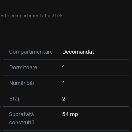
 este compartimentat astfel:
Compartimentare
Decomandat
Dormitoare
1
estiție, datorită poziționării avantajoase, aproape de
ess.
Număr băi
1
Etaj
2
 care caută confort într-o zonă bine conectată.
Suprafață
54 mp
construită