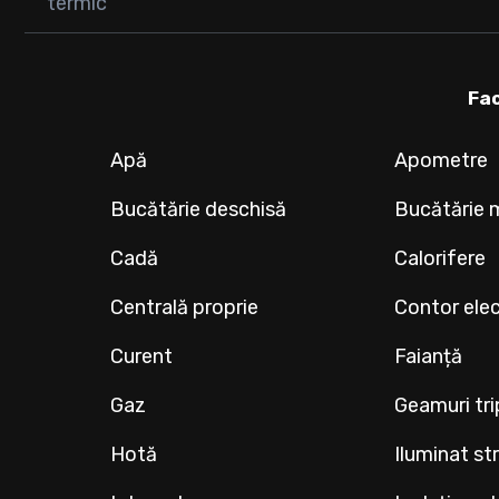
termic
Fac
Apă
Apometre
Bucătărie deschisă
Bucătărie 
Cadă
Calorifere
Centrală proprie
Contor elec
Curent
Faianță
Gaz
Geamuri tr
Hotă
Iluminat st