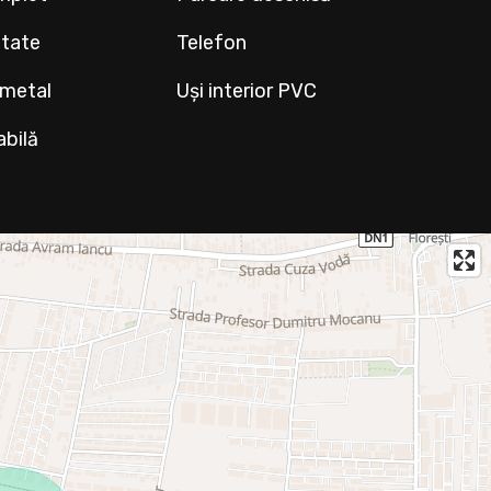
ltate
Telefon
 metal
Uși interior PVC
abilă