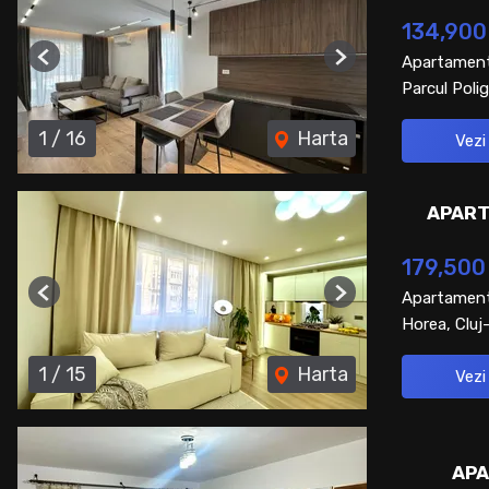
134,900
Apartament
Previous
Next
Parcul Polig
1
/
16
Harta
Vezi
APART
179,500
Apartament
Previous
Next
Horea, Clu
1
/
15
Harta
Vezi
APA