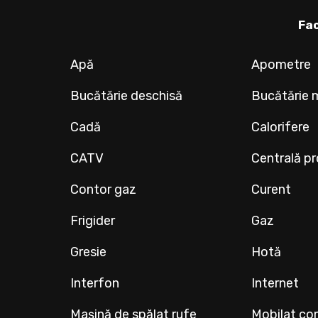
Fac
Apă
Apometre
Bucătărie deschisă
Bucătărie 
Cadă
Calorifere
CATV
Centrală pr
Contor gaz
Curent
Frigider
Gaz
Gresie
Hotă
Interfon
Internet
Mașină de spălat rufe
Mobilat co