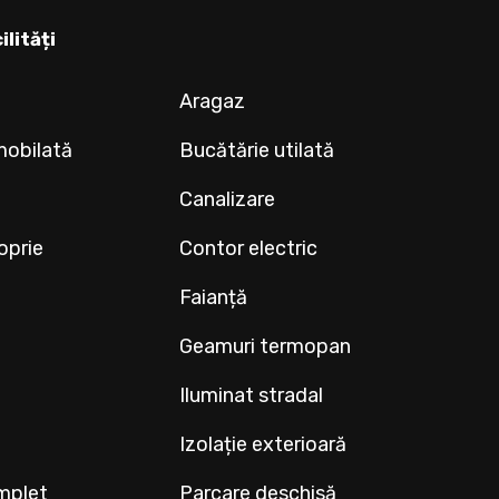
ilități
Aragaz
mobilată
Bucătărie utilată
Canalizare
oprie
Contor electric
Faianță
Geamuri termopan
Iluminat stradal
Izolație exterioară
mplet
Parcare deschisă