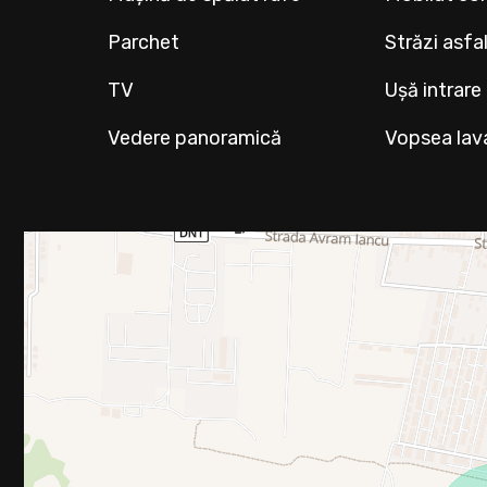
Parchet
Străzi asfa
TV
Ușă intrare
Vedere panoramică
Vopsea lav