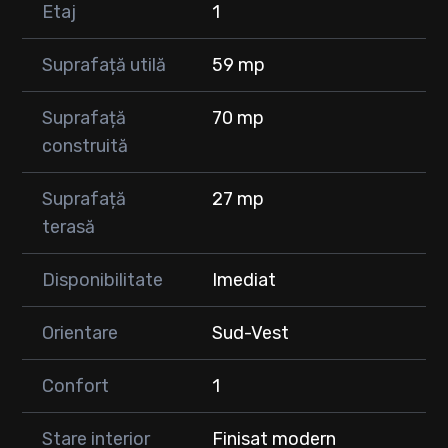
Etaj
1
Suprafață utilă
59 mp
Suprafață
70 mp
construită
Suprafață
27 mp
terasă
Disponibilitate
Imediat
Orientare
Sud-Vest
Confort
1
Stare interior
Finisat modern