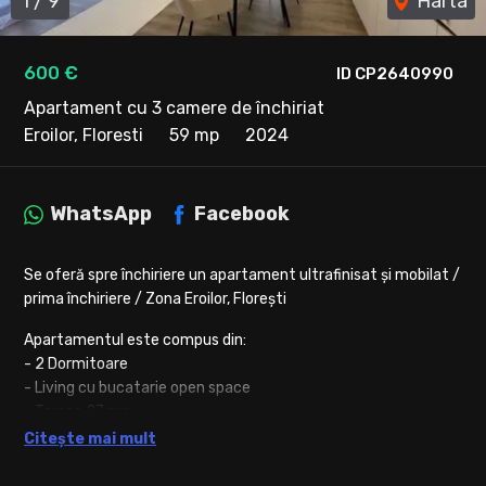
1
/
9
Harta
600 €
ID CP2640990
Apartament cu 3 camere de închiriat
Eroilor, Floresti
59 mp
2024
WhatsApp
Facebook
Se oferă spre închiriere un apartament ultrafinisat și mobilat /
prima închiriere / Zona Eroilor, Florești
Apartamentul este compus din:
- 2 Dormitoare
- Living cu bucatarie open space
- Terasa 27 mp
- Parcare subterana inclusa in pret
Citește mai mult
- Încălzire in pardoseala