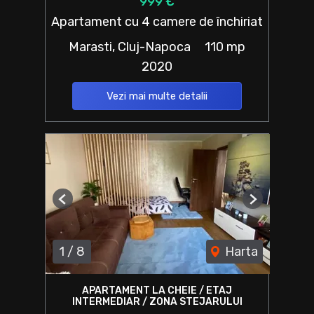
999 €
Apartament cu 4 camere de închiriat
Marasti, Cluj-Napoca
110 mp
2020
Vezi mai multe detalii
Previous
Next
1
/
8
Harta
APARTAMENT LA CHEIE / ETAJ
INTERMEDIAR / ZONA STEJARULUI