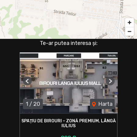
Te-ar putea interesa și:
Previous
Next
1
/
20
Harta
SPAȚIU DE BIROURI – ZONĂ PREMIUM, LÂNGĂ
IULIUS