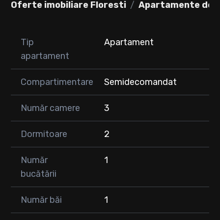
Oferte imobiliare Floresti
Apartamente de în
Preț chirie 600 euro
Apartamentul este la etajul 1 si este la prima inchiriere.
Tip
Apartament
Pentru detalii nu ezitati sa ne contactati.
0749548783
apartament
Compartimentare
Semidecomandat
Număr camere
3
Dormitoare
2
Număr
1
bucătării
Număr băi
1