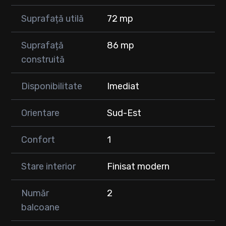
Suprafață utilă
72 mp
Suprafață
86 mp
construită
Disponibilitate
Imediat
Orientare
Sud-Est
Confort
1
Stare interior
Finisat modern
Număr
2
balcoane