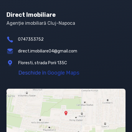
Direct Imobiliare
Agenție imobiliară Cluj-Napoca
0747353752
direct.imobiliare04@gmail.com
Floresti, strada Porii 135C
Deschide în Google Maps