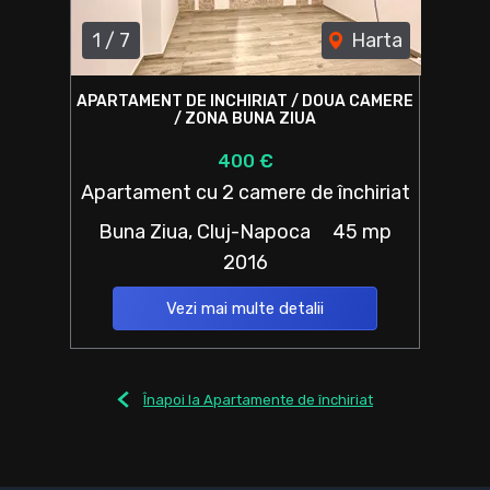
1
/
7
Harta
APARTAMENT DE INCHIRIAT / DOUA CAMERE
/ ZONA BUNA ZIUA
400 €
Apartament cu 2 camere de închiriat
Buna Ziua, Cluj-Napoca
45 mp
2016
Vezi mai multe detalii
Înapoi la Apartamente de închiriat