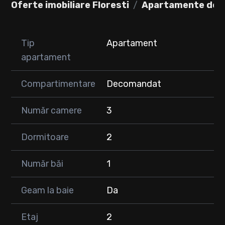
Oferte imobiliare Floresti
Apartamente de în
-cameră pentru copil,
-baie
• 2 balcoane – unul deschis, unul închis
• Mobilier realizat la comandă, finisaje premium
Tip
Apartament
apartament
🚗 Loc de parcare exterior inclus în preț
📍 Locație liniștită, în proximitatea magazinelor și a școlilor.
Compartimentare
Decomandat
💰 Preț: 420 €/lună
❗ Nu se acceptă animale de companie
Număr camere
3
📅 Disponibil imediat
Dormitoare
2
📞 Contact: 0749 548 783
Număr băi
1
Geam la baie
Da
Etaj
2