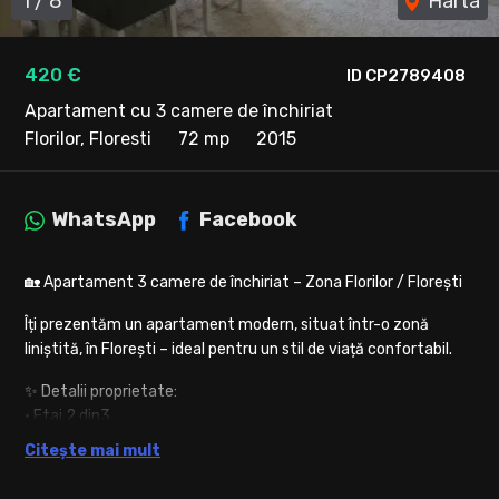
1
/
8
Harta
420 €
ID CP2789408
Apartament cu 3 camere de închiriat
Florilor, Floresti
72 mp
2015
WhatsApp
Facebook
🏡 Apartament 3 camere de închiriat – Zona Florilor / Florești
Îți prezentăm un apartament modern, situat într-o zonă
liniștită, în Florești – ideal pentru un stil de viață confortabil.
✨ Detalii proprietate:
• Etaj 2 din3
• Compartimentare practică:
Citește mai mult
-living cu bucătărie open space,
-dormitor,