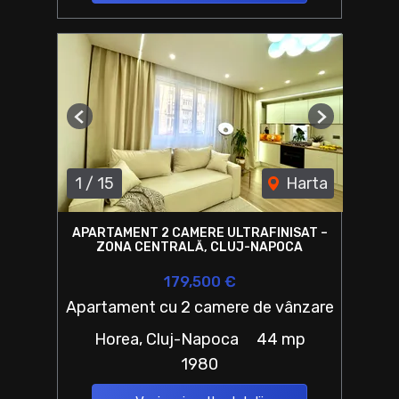
Previous
Next
1
/
15
Harta
APARTAMENT 2 CAMERE ULTRAFINISAT –
ZONA CENTRALĂ, CLUJ-NAPOCA
179,500 €
Apartament cu 2 camere de vânzare
Horea, Cluj-Napoca
44 mp
1980