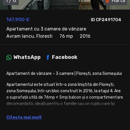
1
/
8
Harta
167,900 €
ID CP2491704
Apartament cu 3 camere de vânzare
Avram Iancu, Floresti
76 mp
2016
WhatsApp
Facebook
Apartament de vânzare – 3 camere | Florești, zona Someșului
Apartamentul este situat într-o zonă liniștită din Florești,
zona Someșului, într-un bloc construit în 2016, la etajul 4. Are
o suprafață utilă de 76mp + 5mp balcon și o compartimentare
decomandată, ideală pentru o familie sau un cuplu care își
dorește spațiu și confort.
Citește mai mult
Este compus din: