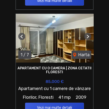
Vezi mai multe detalii
Previous
Next
1
/
7
Harta
APARTAMENT CU O CAMERA | ZONA CETATII
FLORESTI
85,000 €
Apartament cu 1 camere de vânzare
Florilor, Floresti
41 mp
2009
Vezi mai multe detalii