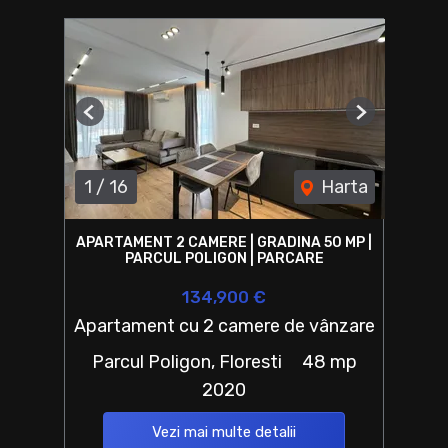
Previous
Next
1
/
16
Harta
APARTAMENT 2 CAMERE | GRADINA 50 MP |
PARCUL POLIGON | PARCARE
134,900 €
Apartament cu 2 camere de vânzare
Parcul Poligon, Floresti
48 mp
2020
Vezi mai multe detalii