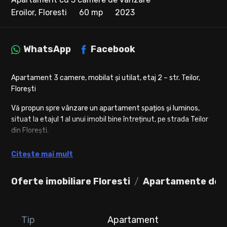
Eroilor, Floresti
60 mp
2023
WhatsApp
Facebook
Apartament 3 camere, mobilat și utilat, etaj 2 – str. Teilor,
Florești
Vă propun spre vânzare un apartament spațios și luminos,
situat la etajul 1 al unui imobil bine întreținut, pe strada Teilor
din Florești.
Detalii apartament:
Citește mai mult
• Suprafață utilă: 60 mp
• Compartimentare:
Oferte imobiliare Floresti
Apartamente de v
• Living open space cu bucătărie – spațiu generos, ideal pentru
relaxare și socializare
• 2 dormitoare – confortabile și luminoase
• 1 baie – dotată cu toate utilitățile necesare
Tip
Apartament