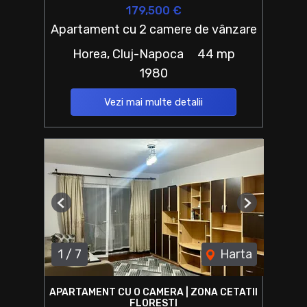
179,500 €
Apartament cu 2 camere de vânzare
Horea, Cluj-Napoca
44 mp
1980
Vezi mai multe detalii
Previous
Next
1
/
7
Harta
APARTAMENT CU O CAMERA | ZONA CETATII
FLORESTI