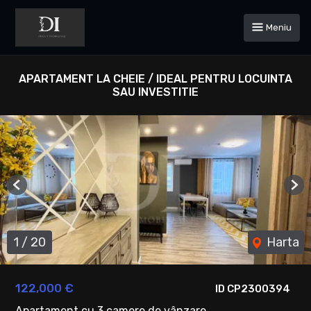
Meniu
APARTAMENT LA CHEIE / IDEAL PENTRU LOCUINTA
SAU INVESTITIE
Previous
Ne
1
/
20
Harta
122,000 €
ID CP2300394
Apartament cu 3 camere de vânzare