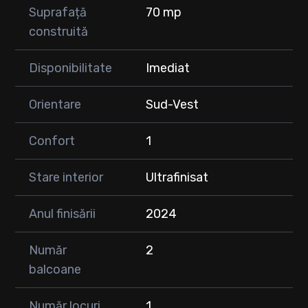
Suprafață
70 mp
construită
Disponibilitate
Imediat
Orientare
Sud-Vest
Confort
1
Stare interior
Ultrafinisat
Anul finisării
2024
Număr
2
balcoane
Număr locuri
1