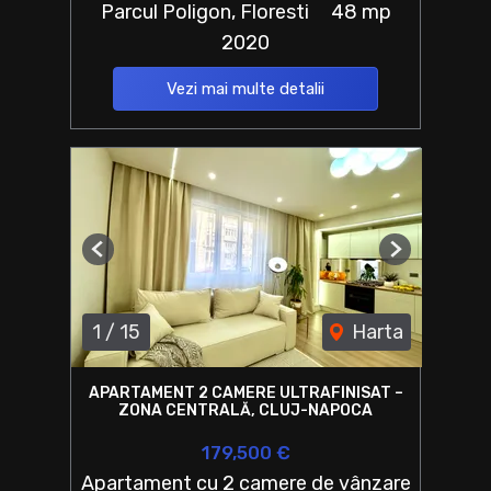
Parcul Poligon, Floresti
48 mp
2020
Vezi mai multe detalii
Previous
Next
1
/
15
Harta
APARTAMENT 2 CAMERE ULTRAFINISAT –
ZONA CENTRALĂ, CLUJ-NAPOCA
179,500 €
Apartament cu 2 camere de vânzare