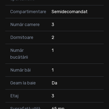
Avantaje și beneficii:
Compartimentare
Semidecomandat
✔ Apartamentul este pe două nivele
✔ Zonă liniștită și accesibilă
Număr camere
3
✔ Apartamentul necesită investiții/renovări suplimentare, în
funcție de preferințele viitorului proprietar
Dormitoare
2
Preț: 99.000 EUR
Număr
1
Pentru mai multe detalii și programarea unei vizionări, vă stăm
cu drag la dispoziție!
bucătării
Număr băi
1
Geam la baie
Da
Etaj
3
Suprafață utilă
65 mp