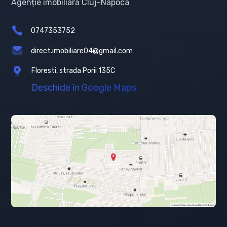
Agenție imobiliară Cluj-Napoca
0747353752
direct.imobiliare04@gmail.com
Floresti, strada Porii 135C
Deschide în Google Maps