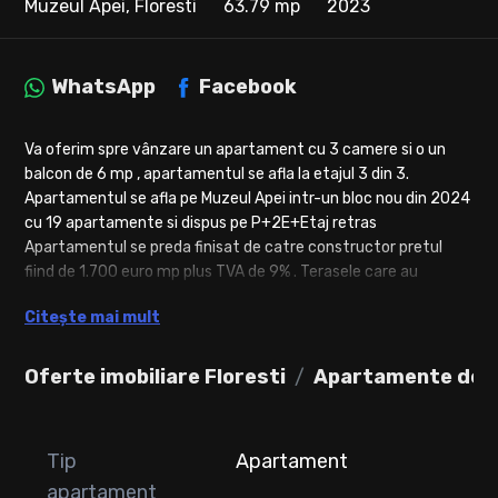
Muzeul Apei, Floresti
63.79 mp
2023
WhatsApp
Facebook
Va oferim spre vânzare un apartament cu 3 camere si o un
balcon de 6 mp , apartamentul se afla la etajul 3 din 3.
Apartamentul se afla pe Muzeul Apei intr-un bloc nou din 2024
cu 19 apartamente si dispus pe P+2E+Etaj retras
Apartamentul se preda finisat de catre constructor pretul
fiind de 1.700 euro mp plus TVA de 9% . Terasele care au
suprafata peste 5 mp se platesc separat 400 euro mp.
Citește mai mult
Separtat se poate achizitiona si parcare subterana la 8.500
euro plus TVA de 19 % si boxa la 4.500 euro in suprafata de 5
mp.
Oferte imobiliare Floresti
Apartamente de v
CF-urile vor iesi maxim pana in luna martie.
Langa bloc va fi si un spatiu de joaca pentru copii.
Va așteptăm cu drag sa ne contactați pentru mai multe
Tip
Apartament
detalii si vizionari .
apartament