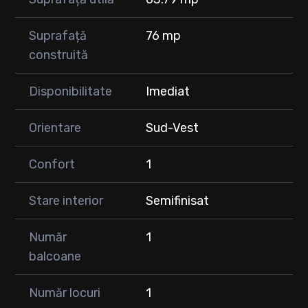
Suprafață
76 mp
construită
Disponibilitate
Imediat
Orientare
Sud-Vest
Confort
1
Stare interior
Semifinisat
Număr
1
balcoane
Număr locuri
1