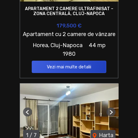
APARTAMENT 2 CAMERE ULTRAFINISAT –
ZONA CENTRALĂ, CLUJ-NAPOCA
179,500 €
Apartament cu 2 camere de vânzare
Horea, Cluj-Napoca
44 mp
1980
Vezi mai multe detalii
Previous
Next
1
/
7
Harta