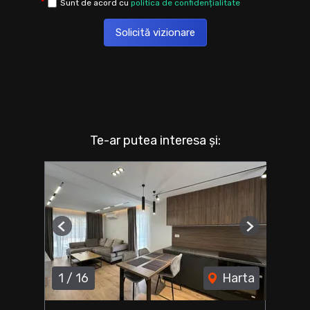
Sunt de acord cu
politica de confidențialitate
Solicită vizionare
Te-ar putea interesa și:
Previous
Next
1
/
16
Harta