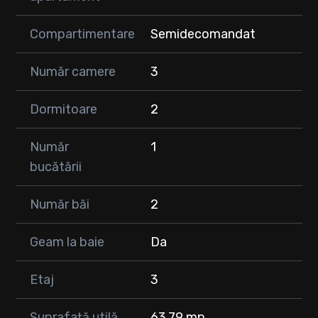
Compartimentare
Semidecomandat
Număr camere
3
Dormitoare
2
Număr
1
bucătării
Număr băi
2
Geam la baie
Da
Etaj
3
Suprafață utilă
63.79 mp