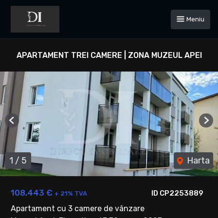
Meniu
APARTAMENT TREI CAMERE | ZONA MUZEUL APEI
Previous
Ne
1
/
5
Harta
108,443 €
ID CP2253889
+ 21% TVA
Apartament cu 3 camere de vânzare