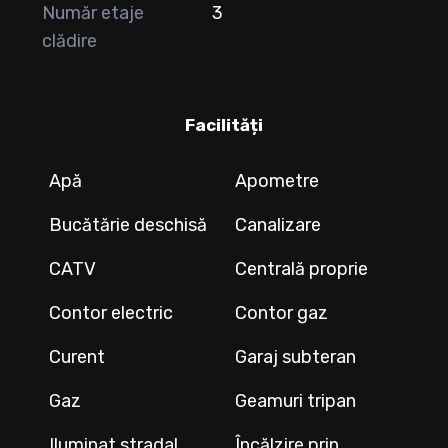
Număr etaje
3
clădire
Facilități
Apă
Apometre
Bucătărie deschisă
Canalizare
CATV
Centrală proprie
Contor electric
Contor gaz
Curent
Garaj subteran
Gaz
Geamuri tripan
Iluminat stradal
Încălzire prin