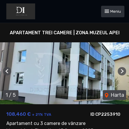
Meniu
APARTAMENT TREI CAMERE | ZONA MUZEUL APEI
Previous
Ne
1
/
5
Harta
108,460 €
ID CP2253910
+ 21% TVA
Apartament cu 3 camere de vânzare