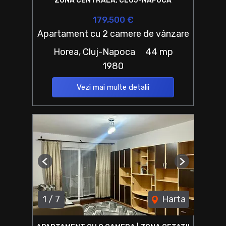
ZONA CENTRALĂ, CLUJ-NAPOCA
179,500 €
Apartament cu 2 camere de vânzare
Horea, Cluj-Napoca
44 mp
1980
Vezi mai multe detalii
Previous
Next
1
/
7
Harta