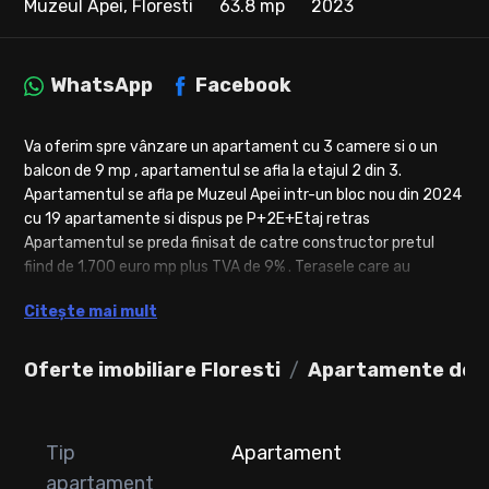
Muzeul Apei, Floresti
63.8 mp
2023
WhatsApp
Facebook
Va oferim spre vânzare un apartament cu 3 camere si o un
balcon de 9 mp , apartamentul se afla la etajul 2 din 3.
Apartamentul se afla pe Muzeul Apei intr-un bloc nou din 2024
cu 19 apartamente si dispus pe P+2E+Etaj retras
Apartamentul se preda finisat de catre constructor pretul
fiind de 1.700 euro mp plus TVA de 9% . Terasele care au
suprafata peste 5 mp se platesc separat 400 euro mp.
Citește mai mult
Separtat se poate achizitiona si parcare subterana la 8.500
euro plus TVA de 19 % si boxa la 4.500 euro in suprafata de 5
mp.
Oferte imobiliare Floresti
Apartamente de v
CF-urile vor iesi maxim pana in luna martie.
Langa bloc va fi si un spatiu de joaca pentru copii.
Va așteptăm cu drag sa ne contactați pentru mai multe
Tip
Apartament
detalii si vizionari .
apartament