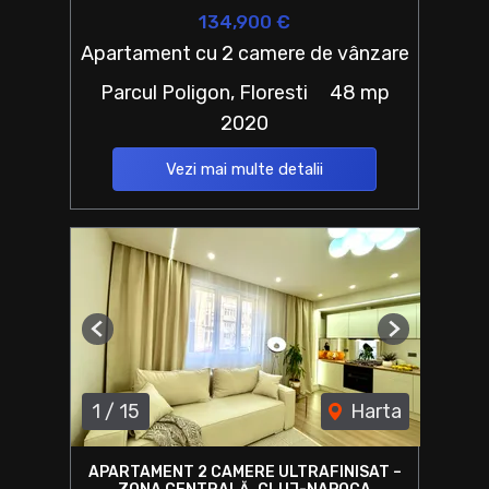
134,900 €
Apartament cu 2 camere de vânzare
Parcul Poligon, Floresti
48 mp
2020
Vezi mai multe detalii
Previous
Next
1
/
15
Harta
APARTAMENT 2 CAMERE ULTRAFINISAT –