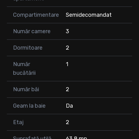
Compartimentare
Semidecomandat
Număr camere
3
Dormitoare
2
Număr
1
bucătării
Număr băi
2
Geam la baie
Da
Etaj
2
Suprafață utilă
63.8 mp