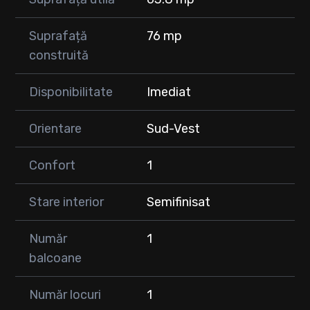
Suprafață
76 mp
construită
Disponibilitate
Imediat
Orientare
Sud-Vest
Confort
1
Stare interior
Semifinisat
Număr
1
balcoane
Număr locuri
1