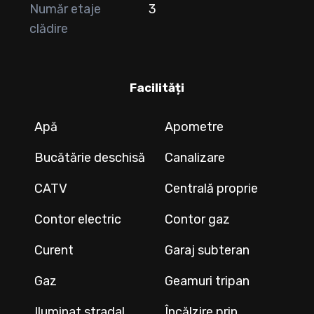
Număr etaje
3
clădire
Facilități
Apă
Apometre
Bucătărie deschisă
Canalizare
CATV
Centrală proprie
Contor electric
Contor gaz
Curent
Garaj subteran
Gaz
Geamuri tripan
Iluminat stradal
Încălzire prin