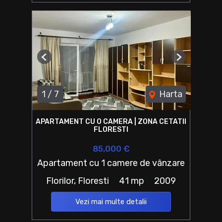
Previous
Next
1
/
7
Harta
APARTAMENT CU O CAMERA | ZONA CETATII
FLORESTI
85,000 €
Apartament cu 1 camere de vânzare
Florilor, Floresti
41 mp
2009
Vezi mai multe detalii