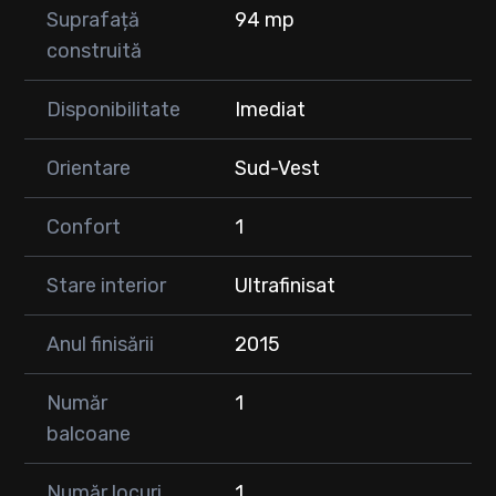
Suprafață
94 mp
construită
Disponibilitate
Imediat
Orientare
Sud-Vest
Confort
1
Stare interior
Ultrafinisat
Anul finisării
2015
Număr
1
balcoane
Număr locuri
1