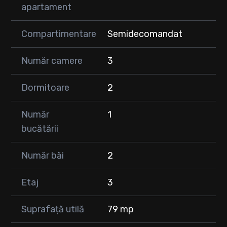
apartament
Preț : 165.000 EUR
Pentru mai multe informații, nu ezitați să ne contactați la
Compartimentare
Semidecomandat
numărul de telefon.
Număr camere
3
Dormitoare
2
Număr
1
bucătării
Număr băi
2
Etaj
3
Suprafață utilă
79 mp