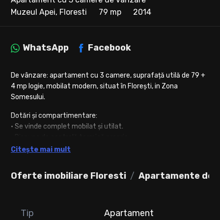
Muzeul Apei, Floresti
79 mp
2014
WhatsApp
Facebook
De vânzare: apartament cu 3 camere, suprafață utilă de 79 +
4 mp logie, mobilat modern, situat în Florești, in Zona
Somesului.
Dotări și compartimentare:
• Se vinde complet mobilat și utilat.
• Dispune de centrală termică proprie.
• Este semidecomandat și compartimentat astfel:
Citește mai mult
• Doua dormitoare
• Living cu bucatarie open-space
Oferte imobiliare Floresti
Apartamente de v
• Baie cu cada
• Baie de serviciu
Optional loc de parcare exterior la pretul de 5.000 EUR.
Tip
Apartament