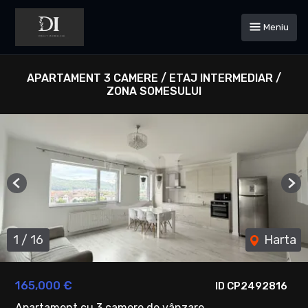
Meniu
APARTAMENT 3 CAMERE / ETAJ INTERMEDIAR /
ZONA SOMESULUI
Previous
Ne
1
/
16
Harta
165,000 €
ID CP2492816
Apartament cu 3 camere de vânzare