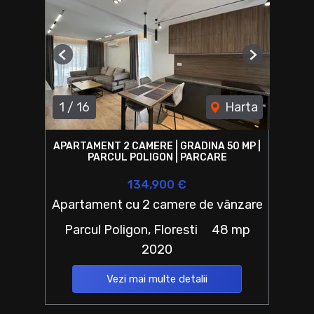
Previous
Next
1
/
16
Harta
APARTAMENT 2 CAMERE | GRADINA 50 MP |
PARCUL POLIGON | PARCARE
134,900 €
Apartament cu 2 camere de vânzare
Parcul Poligon, Floresti
48 mp
2020
Vezi mai multe detalii