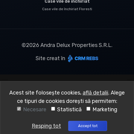
Case vile de închiriat
Case vile de închiriat Floresti
©
2026
Andra Delux Properties S.R.L.
Site creat în
Acest site folosește cookies,
află detalii
.
Alege
ce tipuri de cookies dorești să permitem:
Necesare
Statistică
Marketing
Resping tot
Accept tot
Sună acum
Solicită vizionare