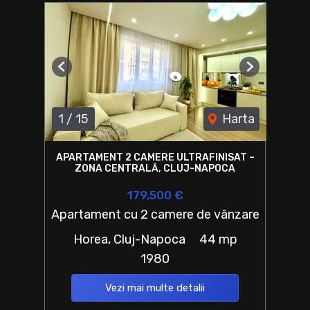
Previous
Next
1
/
15
Harta
APARTAMENT 2 CAMERE ULTRAFINISAT –
ZONA CENTRALĂ, CLUJ-NAPOCA
179,500 €
Apartament cu 2 camere de vânzare
Horea, Cluj-Napoca
44 mp
1980
Vezi mai multe detalii