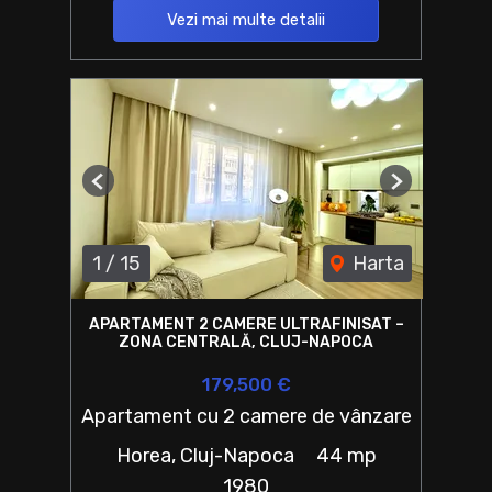
Vezi mai multe detalii
Previous
Next
1
/
15
Harta
APARTAMENT 2 CAMERE ULTRAFINISAT –
ZONA CENTRALĂ, CLUJ-NAPOCA
179,500 €
Apartament cu 2 camere de vânzare
Horea, Cluj-Napoca
44 mp
1980