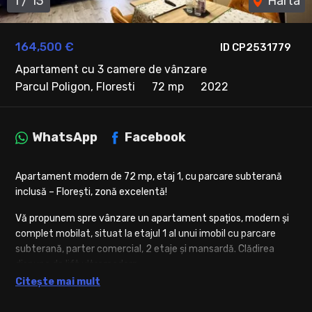
1
/
13
Harta
164,500 €
ID CP2531779
Apartament cu 3 camere de vânzare
Parcul Poligon, Floresti
72 mp
2022
WhatsApp
Facebook
Apartament modern de 72 mp, etaj 1, cu parcare subterană
inclusă – Florești, zonă excelentă!
Vă propunem spre vânzare un apartament spațios, modern și
complet mobilat, situat la etajul 1 al unui imobil cu parcare
subterană, parter comercial, 2 etaje și mansardă. Clădirea
dispune de lift ultramodern.
Citește mai mult
Detalii apartament (72 mp utili + balcon de 6 mp):
• 2 dormitoare complet mobilate