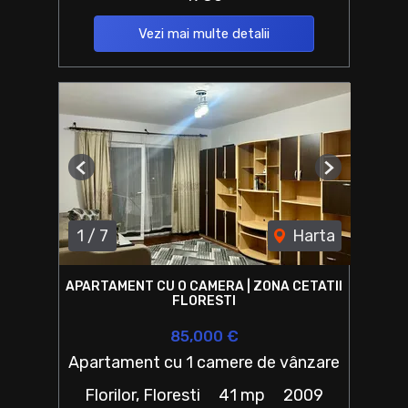
Vezi mai multe detalii
Previous
Next
1
/
7
Harta
APARTAMENT CU O CAMERA | ZONA CETATII
FLORESTI
85,000 €
Apartament cu 1 camere de vânzare
Florilor, Floresti
41 mp
2009