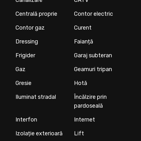
Canalizare
CATV
Centrală proprie
Contor electric
Contor gaz
Curent
Dressing
Faianță
Frigider
Garaj subteran
Gaz
Geamuri tripan
Gresie
Hotă
Iluminat stradal
Încălzire prin
pardoseală
Interfon
Internet
Izolație exterioară
Lift