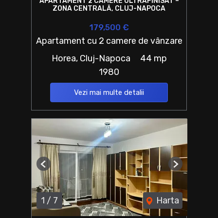
APARTAMENT 2 CAMERE ULTRAFINISAT –
ZONA CENTRALĂ, CLUJ-NAPOCA
179,500 €
Apartament cu 2 camere de vânzare
Horea, Cluj-Napoca
44 mp
1980
Vezi mai multe detalii
Previous
Next
1
/
7
Harta