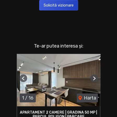
Solicită vizionare
Te-ar putea interesa și:
Previous
Next
1
/
16
Harta
APARTAMENT 2 CAMERE | GRADINA 50 MP |
PARCUL POLIGON | PARCARE