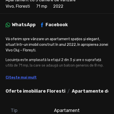
Vivo, Floresti
71 mp
2022
WhatsApp
Facebook
Vă oferim spre vânzare un apartament spațios și elegant,
situat într-un imobil construit în anul 2022, în apropierea zonei
Vivo Cluj – Florești.
Locuința este amplasată la etajul 2 din 3 și are o suprafață
utilă de 71 mp, la care se adaugă un balcon generos de 8 mp.
Compartimentare:
Citește mai mult
2 dormitoare;
Oferte imobiliare Floresti
living cu bucătărie open-space;
Apartamente de v
baie cu cabină de duș și geam;
balcon de 8 mp.
Tip
Apartament
Apartamentul este ultrafinisat, amenajat cu bun gust și se