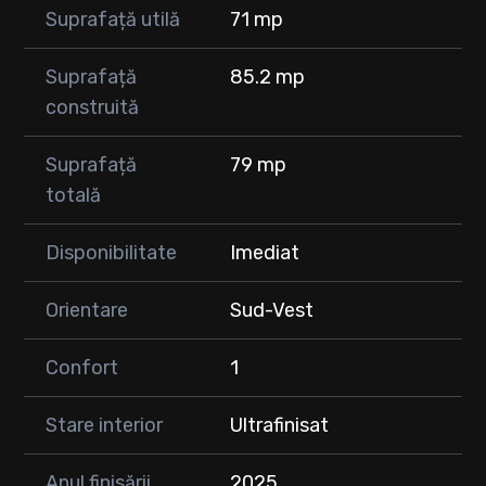
Suprafață utilă
71 mp
Suprafață
85.2 mp
construită
Suprafață
79 mp
totală
Disponibilitate
Imediat
Orientare
Sud-Vest
Confort
1
Stare interior
Ultrafinisat
Anul finisării
2025