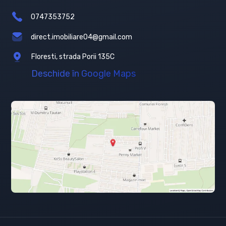
0747353752
direct.imobiliare04@gmail.com
Floresti, strada Porii 135C
Deschide în Google Maps