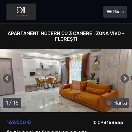
Meniu
APARTAMENT MODERN CU 3 CAMERE | ZONA VIVO –
FLOREȘTI
Previous
Ne
1
/
16
Harta
169,000 €
ID CP3163555
Apartament cu 3 camere de vânzare