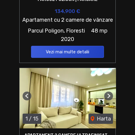
134,900 €
Apartament cu 2 camere de vânzare
Parcul Poligon, Floresti
48 mp
2020
Vezi mai multe detalii
Previous
Next
1
/
15
Harta