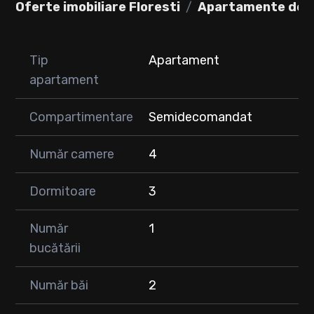
Oferte imobiliare Floresti
Apartamente de v
• 3 dormitoare
• 2 bai
• Terasă de 21,3 mp
Tip
Apartament
✔ Facilități:
apartament
✔ Doua garaje la pretul de 7.500 EUR/garaj.
✔ Preț: 160.000 EUR
Compartimentare
Semidecomandat
Pentru mai multe detalii și vizionări, vă stăm cu drag la
dispoziție!
Număr camere
4
Dormitoare
3
Număr
1
bucătării
Număr băi
2