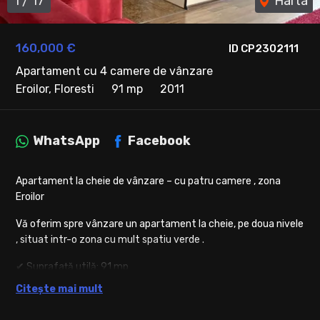
1
/
17
Harta
160,000 €
ID CP2302111
Apartament cu 4 camere de vânzare
Eroilor, Floresti
91 mp
2011
WhatsApp
Facebook
Apartament la cheie de vânzare – cu patru camere , zona
Eroilor
Vă oferim spre vânzare un apartament la cheie, pe doua nivele
, situat intr-o zona cu mult spatiu verde .
✔ Suprafață utilă: 91 mp
✔ Terasa: 21,3 mp – perfectă pentru relaxare
Citește mai mult
✔ Compartimentare:
• Living cu bucatarie