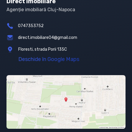
Direct Imobiliare
Agenție imobiliară Cluj-Napoca
0747353752
direct.imobiliare04@gmail.com
Floresti, strada Porii 135C
Deschide în Google Maps