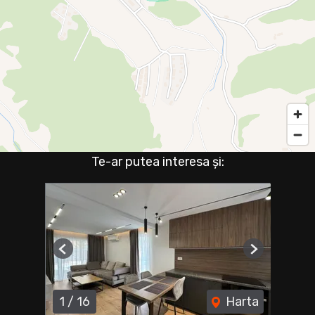
Te-ar putea interesa și:
Previous
Next
1
/
16
Harta