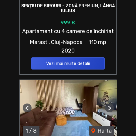
SPAȚIU DE BIROURI – ZONĂ PREMIUM, LÂNGĂ
IULIUS
999 €
Apartament cu 4 camere de închiriat
Marasti, Cluj-Napoca
110 mp
2020
Vezi mai multe detalii
Previous
Next
1
/
8
Harta