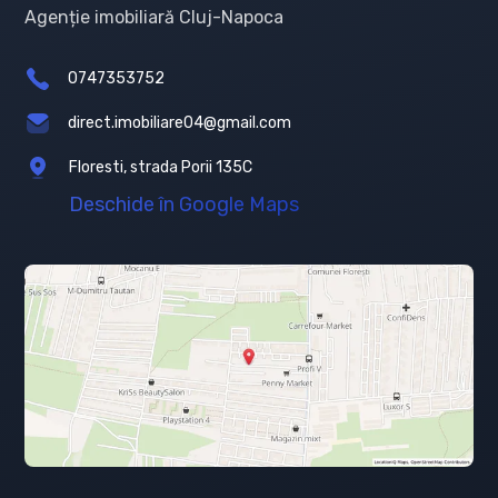
Agenție imobiliară Cluj-Napoca
0747353752
direct.imobiliare04@gmail.com
Floresti, strada Porii 135C
Deschide în Google Maps