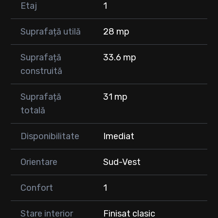
Etaj
1
⚠️ Mențiuni importante:
🚭 Locuința este destinată nefumătorilor.
Suprafață utilă
28 mp
🐾 Nu se acceptă animale de companie.
🔑 Disponibilă imediat!
Suprafață
33.6 mp
construită
📞 Pentru mai multe informații sau pentru programarea unei
vizionări, nu ezitați să ne contactați! 🤝🏡
Suprafață
31 mp
totală
Disponibilitate
Imediat
Orientare
Sud-Vest
Confort
1
Stare interior
Finisat clasic