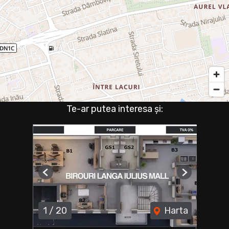
Te-ar putea interesa și:
Previous
Next
1
/
20
Harta