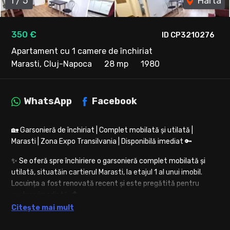
1
/
5
Harta
350 €
ID CP3210276
Apartament cu 1 camere de închiriat
Marasti, Cluj-Napoca
28 mp
1980
WhatsApp
Facebook
🏡 Garsonieră de închiriat | Complet mobilată și utilată |
Marasti | Zona Expo Transilvania | Disponibilă imediat 🔑
✨ Se oferă spre închiriere o garsonieră complet mobilată și
utilată, situatăin cartierul Marasti, la etajul 1 al unui imobil.
Locuința a fost renovată recent și este pregătită pentru
mutare imediată. 🏠
Citește mai mult
📍 Localizare excelentă, cu acces rapid către principalele
puncte de interes: