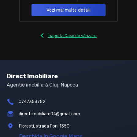
Vezi mai multe detalii
Înapoi la Case de vânzare
Direct Imobiliare
Agenție imobiliară Cluj-Napoca
0747353752
direct.imobiliare04@gmail.com
Floresti, strada Porii 135C
Deschide în Google Maps