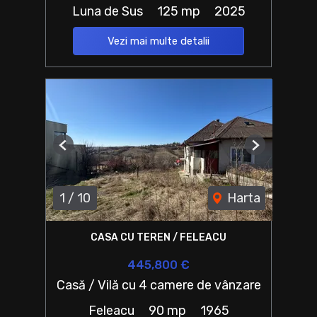
Luna de Sus
125 mp
2025
Vezi mai multe detalii
Previous
Next
1
/
10
Harta
CASA CU TEREN / FELEACU
445,800 €
Casă / Vilă cu 4 camere de vânzare
Feleacu
90 mp
1965