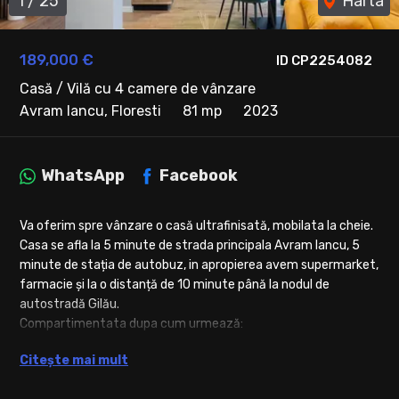
1
/
25
Harta
189,000 €
ID CP2254082
Casă / Vilă cu 4 camere de vânzare
Avram Iancu, Floresti
81 mp
2023
WhatsApp
Facebook
Va oferim spre vânzare o casă ultrafinisată, mobilata la cheie.
Casa se afla la 5 minute de strada principala Avram Iancu, 5
minute de stația de autobuz, in apropierea avem supermarket,
farmacie și la o distanță de 10 minute până la nodul de
autostradă Gilău.
Compartimentata dupa cum urmează:
Parter:
Citește mai mult
-1 baie cu geam
-living cu bucatarie open space