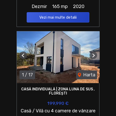
Dezmir
165 mp
2020
Vezi mai multe detalii
Previous
Next
1
/
17
Harta
CASĂ INDIVIDUALĂ | ZONA LUNA DE SUS ,
FLOREȘTI
199,990 €
Casă / Vilă cu 4 camere de vânzare