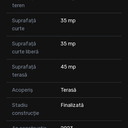
teren
Suprafață
35 mp
curte
Suprafață
35 mp
curte liberă
Suprafață
45 mp
terasă
Acoperiș
Terasă
Stadiu
Finalizată
construcție