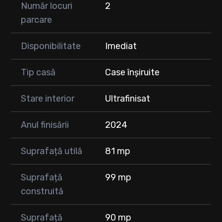
Număr locuri
2
parcare
Disponibilitate
Imediat
Tip casă
Case înșiruite
Stare interior
Ultrafinisat
Anul finisării
2024
Suprafață utilă
81 mp
Suprafață
99 mp
construită
Suprafață
90 mp