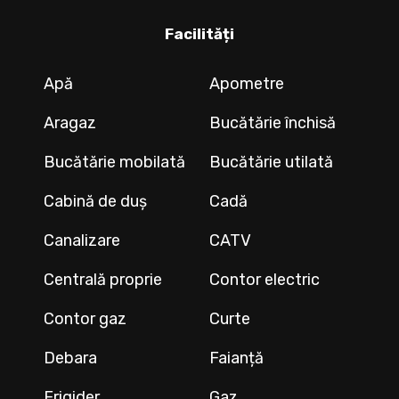
Facilități
Apă
Apometre
Aragaz
Bucătărie închisă
Bucătărie mobilată
Bucătărie utilată
Cabină de duș
Cadă
Canalizare
CATV
Centrală proprie
Contor electric
Contor gaz
Curte
Debara
Faianță
Frigider
Gaz