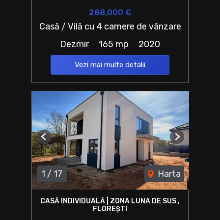
288,000 €
Casă / Vilă cu 4 camere de vânzare
Dezmir
165 mp
2020
Vezi mai multe detalii
Previous
Next
1
/
17
Harta
CASĂ INDIVIDUALĂ | ZONA LUNA DE SUS ,
FLOREȘTI