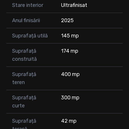
Stare interior
Ultrafinisat
📍 Acces privat, zonă aerisită, ideală pentru familie
Anul finisării
2025
Suprafață utilă
145 mp
Suprafață
174 mp
construită
Suprafață
400 mp
teren
Suprafață
300 mp
curte
Suprafață
42 mp
terasă