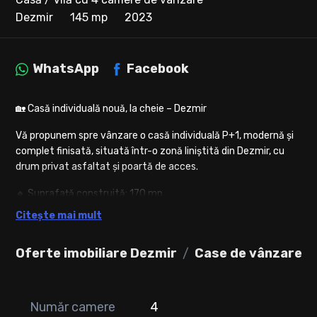
Dezmir
145 mp
2023
WhatsApp
Facebook
🏡 Casă individuală nouă, la cheie – Dezmir
Vă propunem spre vânzare o casă individuală P+1, modernă și
complet finisată, situată într-o zonă liniștită din Dezmir, cu
drum privat asfaltat și poartă de acces.
🔹 Suprafață construită: 170 mp
🔹 Suprafață utila: 145 mp
Citește mai mult
🔹 Teren: 400 mp, împrejmuit cu gard din beton
🔹 Terasă generoasă: 42 mp
Oferte imobiliare Dezmir
Case de vânzare D
Compartimentare:
➡ Parter:
Număr camere
4
• Living spațios