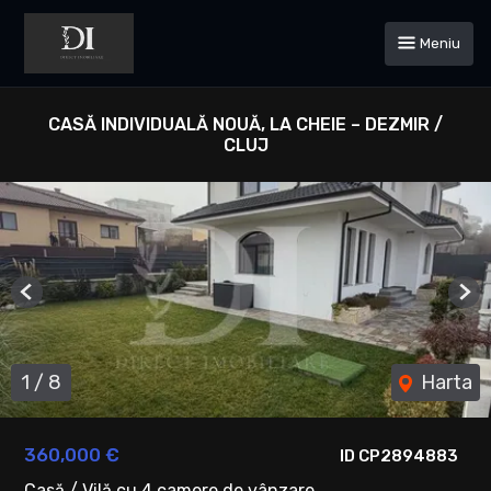
Meniu
CASĂ INDIVIDUALĂ NOUĂ, LA CHEIE – DEZMIR /
CLUJ
Previous
Ne
1
/
8
Harta
360,000 €
ID CP2894883
Casă / Vilă cu 4 camere de vânzare