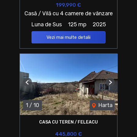
199,990 €
Casă / Vilă cu 4 camere de vânzare
Luna de Sus
125 mp
2025
Vezi mai multe detalii
Previous
Next
1
/
10
Harta
CASA CU TEREN / FELEACU
445,800 €