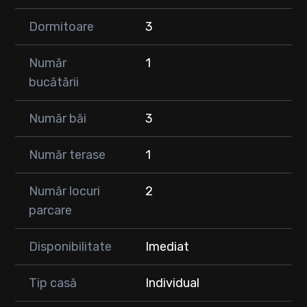
• Bucătărie separata complet mobilată și utilată
• Baie
Dormitoare
3
• Dormitor / birou
• Terasă de 42 mp
Număr
1
➡ Etaj:
bucătării
• 3 dormitoare
• 3 băi
Număr băi
3
Construcție & dotări premium:
✔ Zidărie din Porotherm 30 cm
Număr terase
1
✔ Izolație exterioară 15 cm polistiren
✔ Ferestre cu geam tripan
Număr locuri
2
✔ Încălzire în pardoseală – Tecefloor
parcare
✔ Centrală proprie
✔ Stabilizator de tensiune propriu
✔ Automatizare poartă
Disponibilitate
Imediat
✔ Racordată la toate utilitățile
Tip casă
Individual
🏠 Casa se vinde complet mobilată și utilată, cu
electrocasnice incluse – gata de mutare.