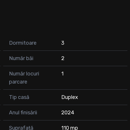
trecerea timpului în aer liber
Dormitoare
3
Număr băi
2
Număr locuri
1
parcare
Tip casă
Duplex
manda – 235.000 €
. 000 euro
Anul finisării
2024
i ca investiție, beneficiind de o zonă liniștită, cu acces
Suprafață
110 mp