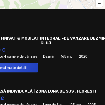
 FINISAT & MOBILAT INTEGRAL –DE VANZARE DEZMI
CLUJ
0 €
 cu 4 camere de vânzare
Dezmir
165 mp
2020
 mai multe detalii
SĂ INDIVIDUALĂ | ZONA LUNA DE SUS , FLOREȘTI
 €
 cu 4 camere de vânzare
Luna de Sus
125 mp
2025