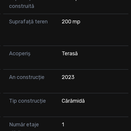
construită
ispoziție!
Suprafață teren
200 mp
Acoperiș
Terasă
An construcție
2023
Tip construcție
Cărămidă
Număr etaje
1