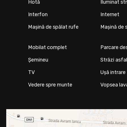
Hotă
Iluminat st
Interfon
Internet
Mașină de spălat rufe
Mașină de 
Mobilat complet
Parcare de
Șemineu
Străzi asfa
TV
Ușă intrare
Vedere spre munte
Vopsea lav