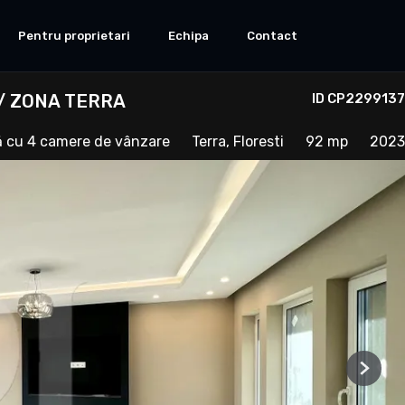
Pentru proprietari
Echipa
Contact
/ ZONA TERRA
ID CP2299137
lă cu 4 camere de vânzare
Terra, Floresti
92 mp
2023
Next