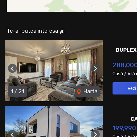
Te-ar putea interesa și:
DUPLEX
288,00
Previous
Next
Casă / Vilă
Vezi
1
/
21
Harta
CA
199,990
Casă / Vilă