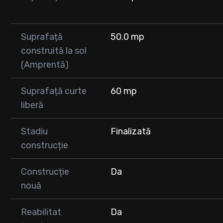
facil la puncte de interes.
Pentru mai multe detalii și vizionări, vă stăm cu drag la d
Suprafață
50.0 mp
0747 353 752
construită la sol
(Amprentă)
Suprafață curte
60 mp
liberă
Stadiu
Finalizată
construcție
Construcție
Da
nouă
Reabilitat
Da