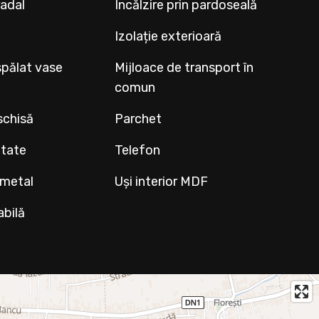
radal
Încălzire prin pardoseală
Izolație exterioară
spălat vase
Mijloace de transport în
comun
schisă
Parchet
ltate
Telefon
 metal
Uși interior MDF
abilă