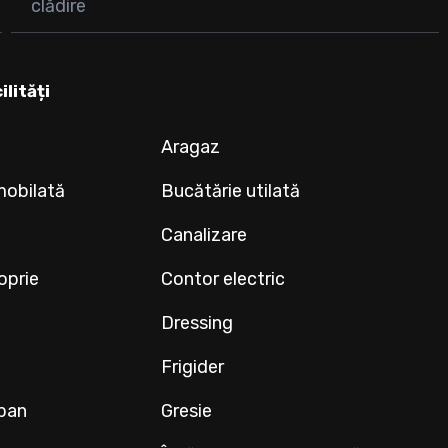
clădire
ilități
Aragaz
mobilată
Bucătărie utilată
Canalizare
oprie
Contor electric
Dressing
Frigider
ipan
Gresie