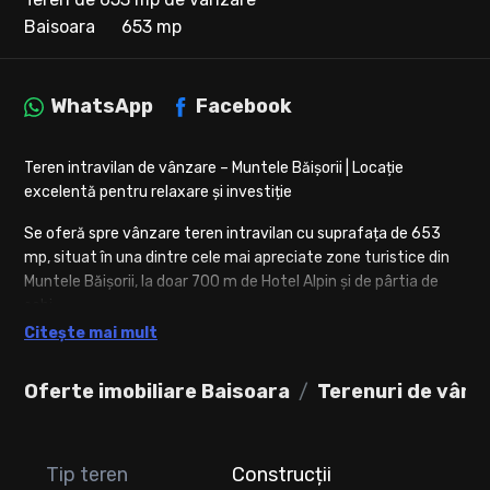
Baisoara
653 mp
WhatsApp
Facebook
Teren intravilan de vânzare – Muntele Băișorii | Locație
excelentă pentru relaxare și investiție
Se oferă spre vânzare teren intravilan cu suprafața de 653
mp, situat în una dintre cele mai apreciate zone turistice din
Muntele Băișorii, la doar 700 m de Hotel Alpin și de pârtia de
schi.
Citește mai mult
Caracteristici:
Oferte imobiliare Baisoara
Suprafață: 653 mp
Terenuri de vânz
Front stradal: 22,74 m
Acces prin drum privat cu lățimea de 4 m
Cota parte inclusă din drumul de acces
Tip teren
Construcții
Utilități în apropiere: