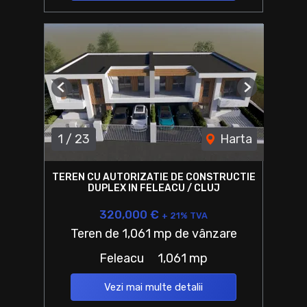
Previous
Next
1
/
23
Harta
TEREN CU AUTORIZATIE DE CONSTRUCTIE
DUPLEX IN FELEACU / CLUJ
320,000 €
+ 21% TVA
Teren de 1,061 mp de vânzare
Feleacu
1,061 mp
Vezi mai multe detalii