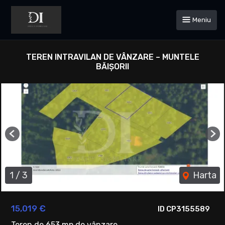
Meniu
TEREN INTRAVILAN DE VÂNZARE – MUNTELE
BĂIȘORII
Previous
Ne
1
/
3
Harta
15,019 €
ID CP3155589
Teren de 653 mp de vânzare