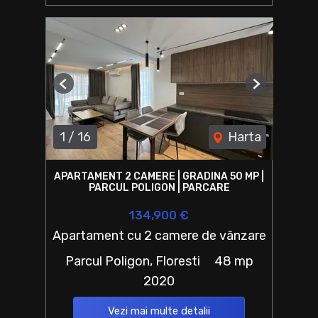
Previous
Next
1
/
16
Harta
APARTAMENT 2 CAMERE | GRADINA 50 MP |
PARCUL POLIGON | PARCARE
134,900 €
Apartament cu 2 camere de vânzare
Parcul Poligon, Floresti
48 mp
2020
Vezi mai multe detalii