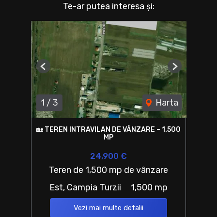
Te-ar putea interesa și:
Previous
Next
1
/
3
Harta
🏡 TEREN INTRAVILAN DE VÂNZARE – 1.500
MP
24,900 €
Teren de 1,500 mp de vânzare
Est, Campia Turzii
1,500 mp
Vezi mai multe detalii