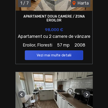
1
/
7
Harta
APARTAMENT DOUA CAMERE / ZONA
EROILOR
98,000 €
Apartament cu 2 camere de vânzare
Eroilor, Floresti
57 mp
2008
Vezi mai multe detalii
Previous
Next