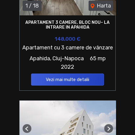
1
/
18
Harta
APARTAMENT 3 CAMERE, BLOC NOU– LA
INTRARE IN APAHIDA
148,000 €
Apartament cu 3 camere de vânzare
Apahida, Cluj-Napoca
65 mp
2022
Vezi mai multe detalii
Previous
Next