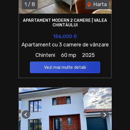
1
/
8
Harta
APARTAMENT MODERN 2 CAMERE | VALEA
CHINTĂULUI
156,000 €
Apartament cu 3 camere de vânzare
Chinteni
60 mp
2025
Vezi mai multe detalii
Previous
Next