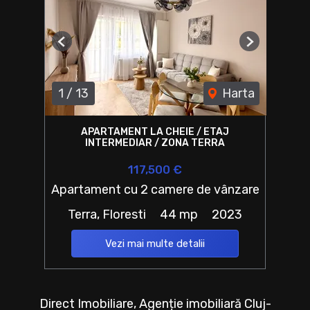
Previous
Next
1
/
13
Harta
APARTAMENT LA CHEIE / ETAJ
INTERMEDIAR / ZONA TERRA
117,500 €
Apartament cu 2 camere de vânzare
Terra, Floresti
44 mp
2023
Vezi mai multe detalii
Direct Imobiliare, Agenție imobiliară Cluj-