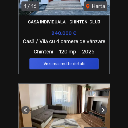
1
/
16
Harta
CASA INDIVIDUALĂ - CHINTENI CLUJ
240,000 €
Casă / Vilă cu 4 camere de vânzare
Chinteni
120 mp
2025
Vezi mai multe detalii
Previous
Next