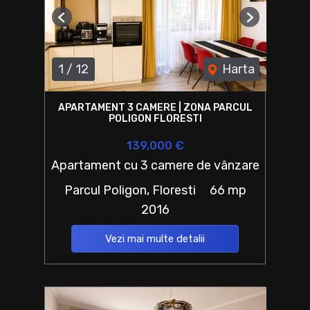
Previous
Next
1
/
12
Harta
APARTAMENT 3 CAMERE | ZONA PARCUL
POLIGON FLORESTI
139,000 €
Apartament cu 3 camere de vânzare
Parcul Poligon, Floresti
66 mp
2016
Vezi mai multe detalii