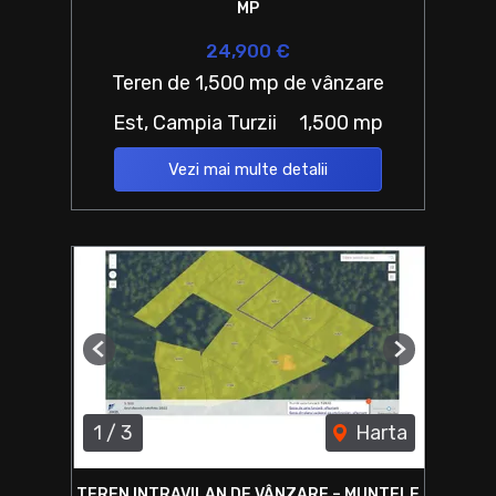
MP
24,900 €
Teren de 1,500 mp de vânzare
Est, Campia Turzii
1,500 mp
Vezi mai multe detalii
Previous
Next
1
/
3
Harta
TEREN INTRAVILAN DE VÂNZARE – MUNTELE