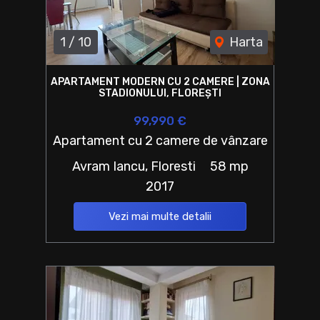
1
/
10
Harta
APARTAMENT MODERN CU 2 CAMERE | ZONA
STADIONULUI, FLOREȘTI
99,990 €
Apartament cu 2 camere de vânzare
Avram Iancu, Floresti
58 mp
2017
Vezi mai multe detalii