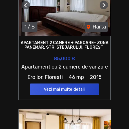
Previous
Next
1
/
8
Harta
APARTAMENT 2 CAMERE + PARCARE– ZONA
PANEMAR, STR. STEJARULUI, FLOREȘTI
85,000 €
Apartament cu 2 camere de vânzare
Eroilor, Floresti
46 mp
2015
Vezi mai multe detalii