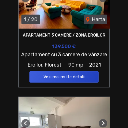
Previous
Next
1
/
20
Harta
APARTAMENT 3 CAMERE / ZONA EROILOR
139,500 €
Apartament cu 3 camere de vânzare
Eroilor, Floresti
90 mp
2021
Vezi mai multe detalii
Previous
Next