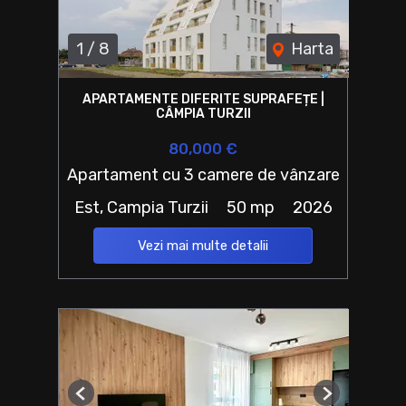
1
/
8
Harta
APARTAMENTE DIFERITE SUPRAFEȚE |
CÂMPIA TURZII
80,000 €
Apartament cu 3 camere de vânzare
Est, Campia Turzii
50 mp
2026
Vezi mai multe detalii
Previous
Next