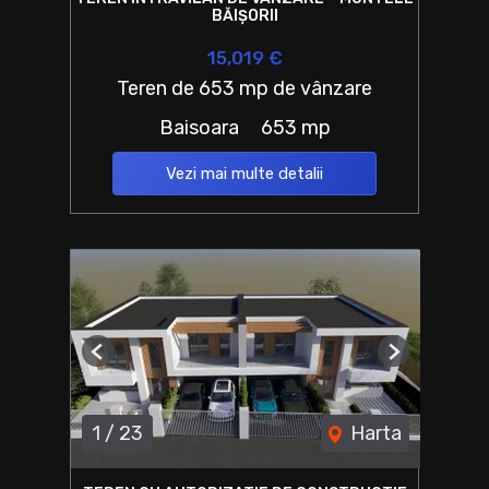
BĂIȘORII
15,019 €
Teren de 653 mp de vânzare
Baisoara
653 mp
Vezi mai multe detalii
Previous
Next
1
/
23
Harta