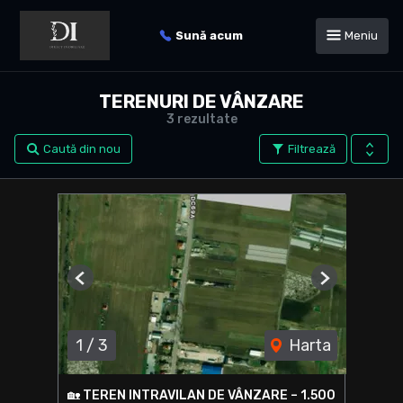
Sună acum
Meniu
TERENURI DE VÂNZARE
3 rezultate
Caută din nou
Filtrează
Previous
Next
1
/
3
Harta
🏡 TEREN INTRAVILAN DE VÂNZARE – 1.500