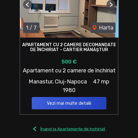
Previous
Next
1
/
7
Harta
APARTAMENT CU 2 CAMERE DECOMANDATE
DE ÎNCHIRIAT – CARTIER MĂNĂȘTUR
500 €
Apartament cu 2 camere de închiriat
Manastur, Cluj-Napoca
47 mp
1980
Vezi mai multe detalii
Înapoi la Apartamente de închiriat