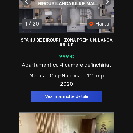
Previous
Next
1
/
20
Harta
SPAȚIU DE BIROURI – ZONĂ PREMIUM, LÂNGĂ
IULIUS
999 €
Apartament cu 4 camere de închiriat
Marasti, Cluj-Napoca
110 mp
2020
Vezi mai multe detalii