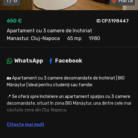
1
/
8
Harta
650 €
ID CP3198447
Apartament cu 3 camere de închiriat
Manastur, Cluj-Napoca
65 mp
1980
WhatsApp
Facebook
🏡 Apartament cu 3 camere decomandate de închiriat | BIG
Mănăștur | Ideal pentru studenți sau familie
📍 Se oferă spre închiriere un apartament spațios cu 3 camere
decomandate, situat în zona BIG Mănăștur, una dintre cele mai
căutate zone din Cluj-Napoca.
📐 Suprafață: 65 mp
Citește mai mult
🏢 Etaj: 7 din 10, bloc cu lift.