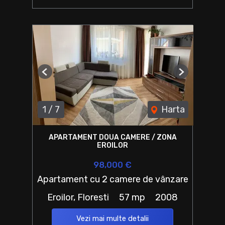
Previous
Next
1
/
7
Harta
APARTAMENT DOUA CAMERE / ZONA
EROILOR
98,000 €
Apartament cu 2 camere de vânzare
Eroilor, Floresti
57 mp
2008
Vezi mai multe detalii