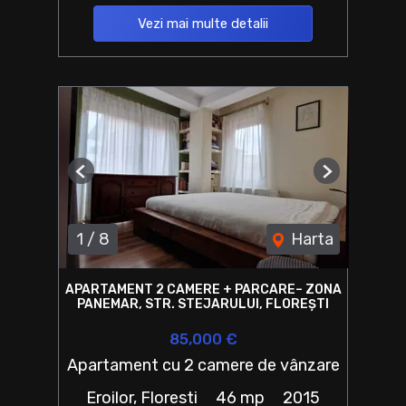
Vezi mai multe detalii
Previous
Next
1
/
8
Harta
APARTAMENT 2 CAMERE + PARCARE– ZONA
PANEMAR, STR. STEJARULUI, FLOREȘTI
85,000 €
Apartament cu 2 camere de vânzare
Eroilor, Floresti
46 mp
2015