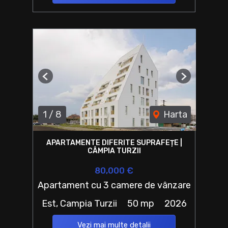
Previous
Next
1
/
8
Harta
APARTAMENTE DIFERITE SUPRAFEȚE |
CÂMPIA TURZII
80,000 €
Apartament cu 3 camere de vânzare
Est, Campia Turzii
50 mp
2026
Vezi mai multe detalii