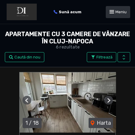
Sună acum
Meniu
APARTAMENTE CU 3 CAMERE DE VÂNZARE
ÎN CLUJ-NAPOCA
6 rezultate
Caută din nou
Filtrează
Previous
Next
1
/
18
Harta