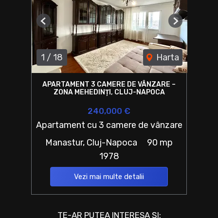
Previous
Next
1
/
18
Harta
APARTAMENT 3 CAMERE DE VÂNZARE –
ZONA MEHEDINȚI, CLUJ-NAPOCA
240,000 €
Apartament cu 3 camere de vânzare
Manastur, Cluj-Napoca
90 mp
1978
Vezi mai multe detalii
TE-AR PUTEA INTERESA ȘI: