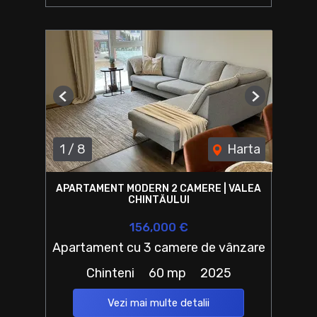
Previous
Next
1
/
8
Harta
APARTAMENT MODERN 2 CAMERE | VALEA
CHINTĂULUI
156,000 €
Apartament cu 3 camere de vânzare
Chinteni
60 mp
2025
Vezi mai multe detalii