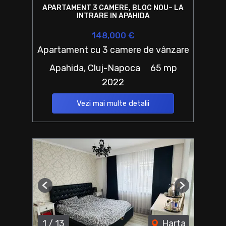
APARTAMENT 3 CAMERE, BLOC NOU– LA
INTRARE IN APAHIDA
148,000 €
Apartament cu 3 camere de vânzare
Apahida, Cluj-Napoca
65 mp
2022
Vezi mai multe detalii
Previous
Next
1
/
13
Harta