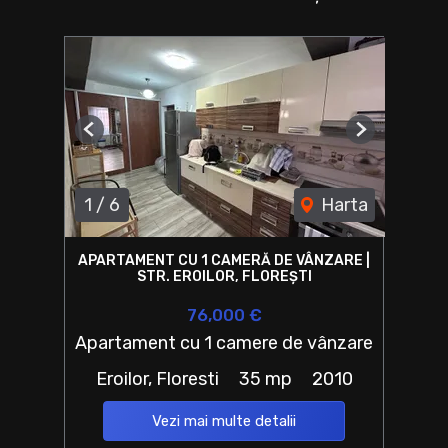
Previous
Next
1
/
6
Harta
APARTAMENT CU 1 CAMERĂ DE VÂNZARE |
STR. EROILOR, FLOREȘTI
76,000 €
Apartament cu 1 camere de vânzare
Eroilor, Floresti
35 mp
2010
Vezi mai multe detalii