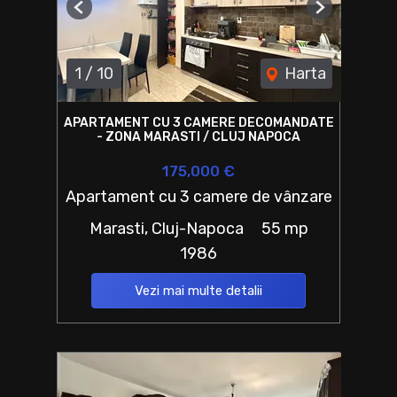
Previous
Next
1
/
10
Harta
APARTAMENT CU 3 CAMERE DECOMANDATE
- ZONA MARASTI / CLUJ NAPOCA
175,000 €
Apartament cu 3 camere de vânzare
Marasti, Cluj-Napoca
55 mp
1986
Vezi mai multe detalii