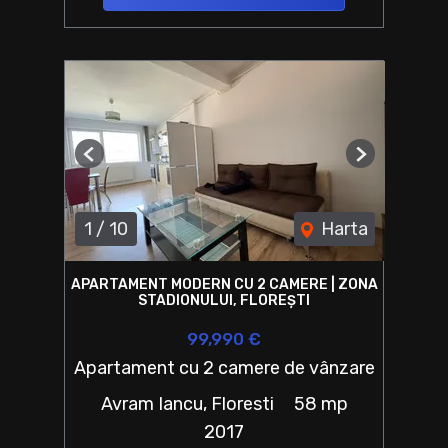
Previous
Next
1
/
10
Harta
APARTAMENT MODERN CU 2 CAMERE | ZONA
STADIONULUI, FLOREȘTI
99,990 €
Apartament cu 2 camere de vânzare
Avram Iancu, Floresti
58 mp
2017