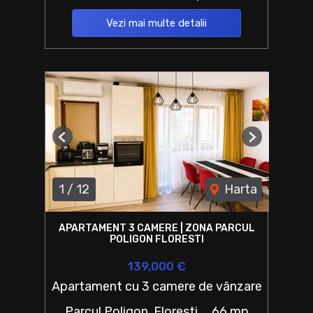
Vezi mai multe detalii
Previous
Next
1
/
12
Harta
APARTAMENT 3 CAMERE | ZONA PARCUL
POLIGON FLORESTI
139,000 €
Apartament cu 3 camere de vânzare
Parcul Poligon, Floresti
66 mp