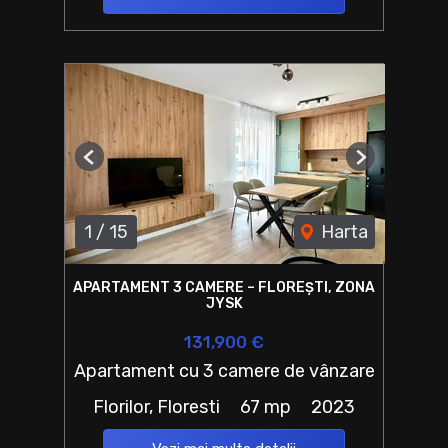
Previous
Next
1
/
15
Harta
APARTAMENT 3 CAMERE – FLOREȘTI, ZONA
JYSK
131,900 €
Apartament cu 3 camere de vânzare
Florilor, Floresti
67 mp
2023