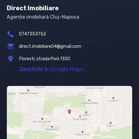
Direct Imobiliare
Agenție imobiliară Cluj-Napoca
0747353752
direct.imobiliare04@gmail.com
Floresti, strada Porii 135C
Deschide în Google Maps