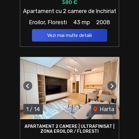
380 €
Apartament cu 2 camere de închiriat
Eroilor, Floresti
43 mp
2008
Vezi mai multe detalii
Previous
Next
1
/
14
Harta
APARTAMENT 2 CAMERE | ULTRAFINISAT |
ZONA EROILOR / FLORESTI