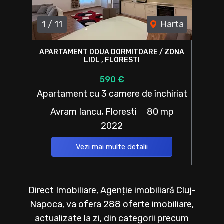
1
/
11
Harta
APARTAMENT DOUA DORMITOARE / ZONA
LIDL , FLORESTI
590 €
Apartament cu 3 camere de închiriat
Avram Iancu, Floresti
80 mp
2022
Vezi mai multe detalii
Direct Imobiliare, Agenție imobiliară Cluj-
Napoca, va ofera 288 oferte imobiliare,
actualizate la zi, din categorii precum