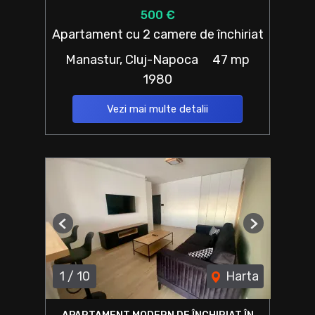
500 €
Apartament cu 2 camere de închiriat
Manastur, Cluj-Napoca
47 mp
1980
Vezi mai multe detalii
Previous
Next
1
/
10
Harta