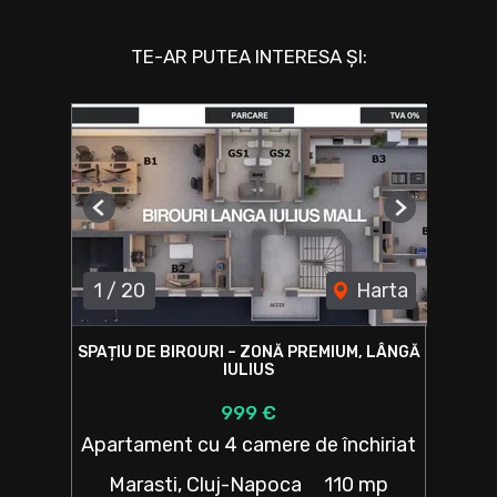
TE-AR PUTEA INTERESA ȘI:
Previous
Next
1
/
20
Harta
SPAȚIU DE BIROURI – ZONĂ PREMIUM, LÂNGĂ
IULIUS
999 €
Apartament cu 4 camere de închiriat
Marasti, Cluj-Napoca
110 mp