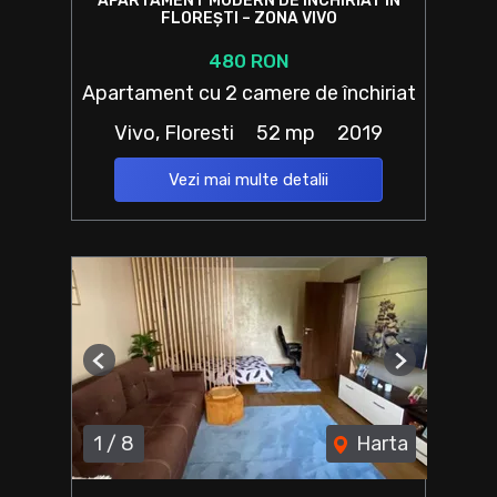
APARTAMENT MODERN DE ÎNCHIRIAT ÎN
FLOREȘTI – ZONA VIVO
480 RON
Apartament cu 2 camere de închiriat
Vivo, Floresti
52 mp
2019
Vezi mai multe detalii
Previous
Next
1
/
8
Harta