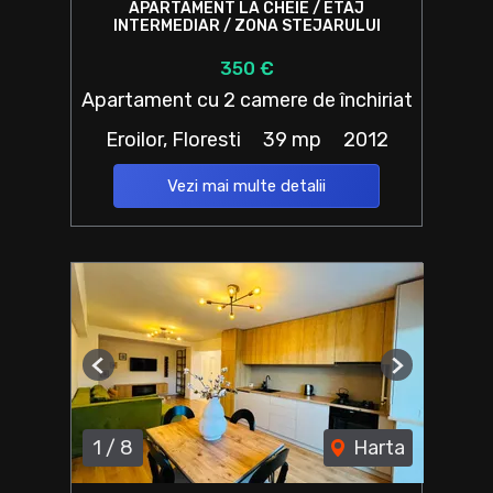
APARTAMENT LA CHEIE / ETAJ
INTERMEDIAR / ZONA STEJARULUI
350 €
Apartament cu 2 camere de închiriat
Eroilor, Floresti
39 mp
2012
Vezi mai multe detalii
Previous
Next
1
/
8
Harta