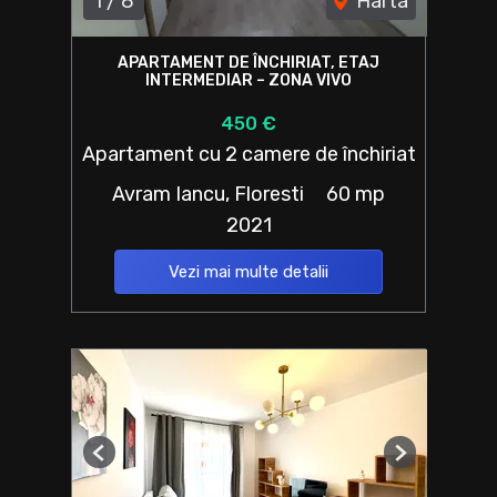
1
/
8
Harta
APARTAMENT DE ÎNCHIRIAT, ETAJ
INTERMEDIAR – ZONA VIVO
450 €
Apartament cu 2 camere de închiriat
Avram Iancu, Floresti
60 mp
2021
Vezi mai multe detalii
Previous
Next