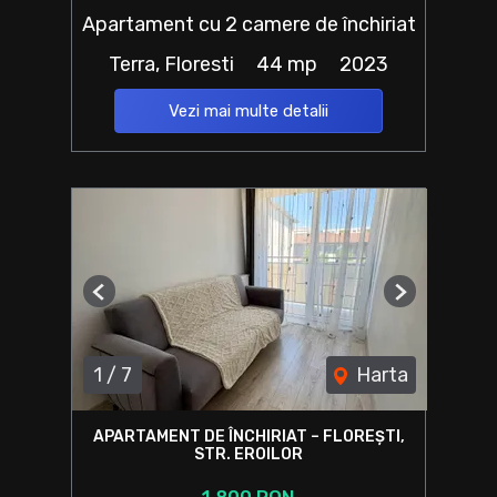
Apartament cu 2 camere de închiriat
Terra, Floresti
44 mp
2023
Vezi mai multe detalii
Previous
Next
1
/
7
Harta
APARTAMENT DE ÎNCHIRIAT – FLOREȘTI,
STR. EROILOR