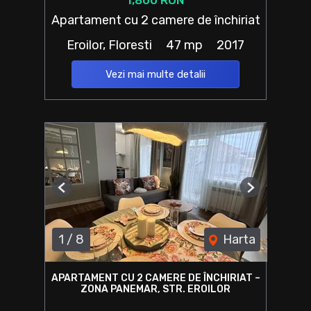
1,800 RON
Apartament cu 2 camere de închiriat
Eroilor, Floresti
47 mp
2017
Vezi mai multe detalii
Previous
Next
1
/
8
Harta
APARTAMENT CU 2 CAMERE DE ÎNCHIRIAT –
ZONA PANEMAR, STR. EROILOR