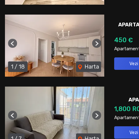
APARTA
450 €
Previous
Next
Apartament 
Vezi
1
/
18
Harta
APA
1,800 R
Apartament 
Previous
Next
Vezi
1
/
7
Harta