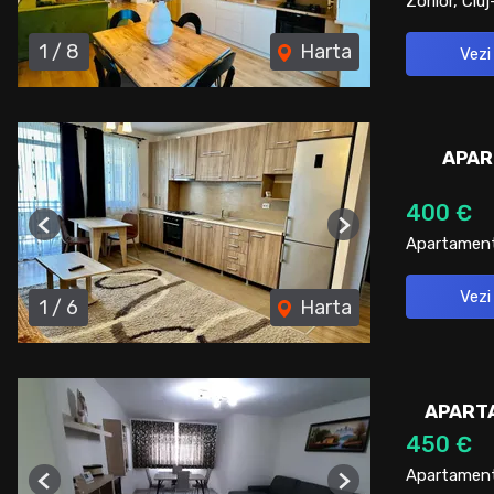
Zorilor, Cl
1
/
8
Harta
Vezi
APAR
400 €
Previous
Next
Apartament 
Vezi
1
/
6
Harta
APARTA
450 €
Apartament 