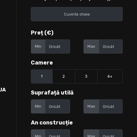
Preț (€)
Min
Max
Camere
1
2
3
4+
UA
Suprafață utilă
Min
Max
An construcție
Min
Max