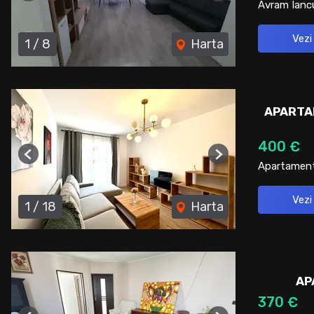
Previous
Next
Avram Iancu
Vezi
1
/
8
Harta
APARTAM
400 €
Previous
Next
Apartament 
Vezi
1
/
18
Harta
AP
370 €