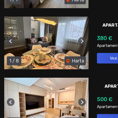
APART
380 €
Previous
Next
Apartament 
Vezi
1
/
8
Harta
APART
500 €
Previous
Next
Apartament 