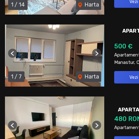
Vezi
1
/
14
Harta
APART
500 €
Apartament 
Previous
Next
Manastur, 
1
/
7
Harta
Vezi
APARTA
480 RO
Apartament 
Previous
Next