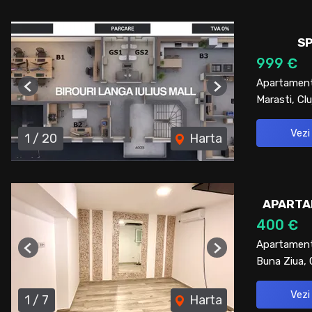
SP
999 €
Apartament 
Previous
Next
Marasti, Cl
Vezi
1
/
20
Harta
APARTAM
400 €
Apartament 
Previous
Next
Buna Ziua, 
Vezi
1
/
7
Harta