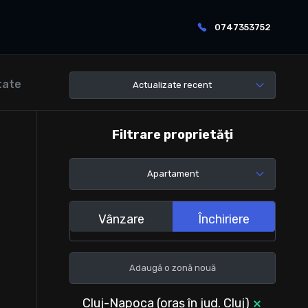
0747353752
tate
Actualizate recent
Filtrare proprietăți
Apartament
Vânzare
Închiriere
Cluj-Napoca (oraș în jud. Cluj)