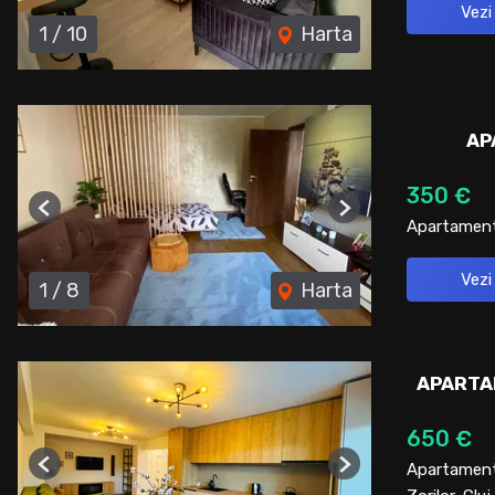
Vezi
1
/
10
Harta
AP
350 €
Previous
Next
Apartament 
Vezi
1
/
8
Harta
APARTAM
650 €
Apartament 
Previous
Next