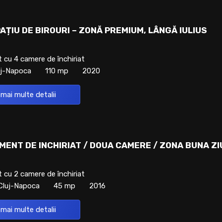
AȚIU DE BIROURI – ZONĂ PREMIUM, LÂNGĂ IULIUS
cu 4 camere de închiriat
uj-Napoca
110 mp
2020
 mai multe detalii
ENT DE INCHIRIAT / DOUA CAMERE / ZONA BUNA ZI
cu 2 camere de închiriat
Cluj-Napoca
45 mp
2016
 mai multe detalii