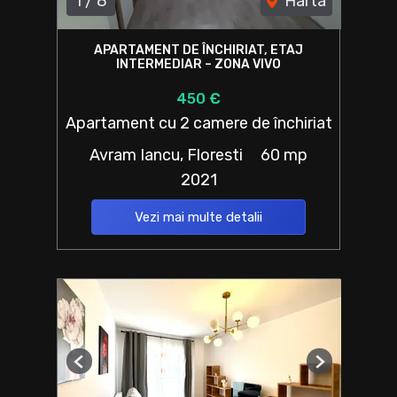
1
/
8
Harta
APARTAMENT DE ÎNCHIRIAT, ETAJ
INTERMEDIAR – ZONA VIVO
450 €
Apartament cu 2 camere de închiriat
Avram Iancu, Floresti
60 mp
2021
Vezi mai multe detalii
Previous
Next