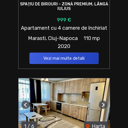
SPAȚIU DE BIROURI – ZONĂ PREMIUM, LÂNGĂ
IULIUS
999 €
Apartament cu 4 camere de închiriat
Marasti, Cluj-Napoca
110 mp
2020
Vezi mai multe detalii
Previous
Next
1
/
6
Harta