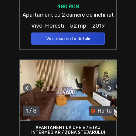
480 RON
Apartament cu 2 camere de închiriat
Vivo, Floresti
52 mp
2019
Vezi mai multe detalii
Previous
Next
1
/
8
Harta
APARTAMENT LA CHEIE / ETAJ
INTERMEDIAR / ZONA STEJARULUI