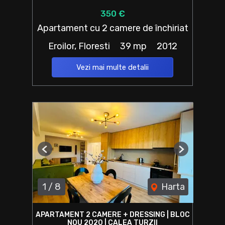
350 €
Apartament cu 2 camere de închiriat
Eroilor, Floresti
39 mp
2012
Vezi mai multe detalii
Previous
Next
1
/
8
Harta
APARTAMENT 2 CAMERE + DRESSING | BLOC
NOU 2020 | CALEA TURZII