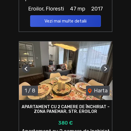
Eroilor, Floresti
47 mp
2017
Vezi mai multe detalii
Previous
Next
1
/
8
Harta
APARTAMENT CU 2 CAMERE DE ÎNCHIRIAT –
ZONA PANEMAR, STR. EROILOR
380 €