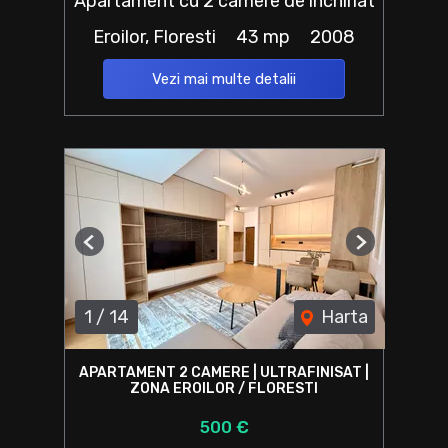
Apartament cu 2 camere de închiriat
Eroilor, Floresti
43 mp
2008
Vezi mai multe detalii
Previous
Next
1
/
14
Harta
APARTAMENT 2 CAMERE | ULTRAFINISAT |
ZONA EROILOR / FLORESTI
500 €