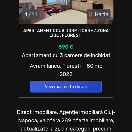
1
/
11
Harta
APARTAMENT DOUA DORMITOARE / ZONA
LIDL , FLORESTI
590 €
Apartament cu 3 camere de închiriat
Avram Iancu, Floresti
80 mp
2022
Vezi mai multe detalii
Direct Imobiliare, Agenție imobiliară Cluj-
Napoca, va ofera 289 oferte imobiliare,
actualizate la zi, din categorii precum