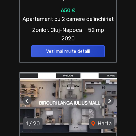
650 €
Apartament cu 2 camere de închiriat
Zorilor, Cluj-Napoca
52 mp
2020
Vezi mai multe detalii
Previous
Next
1
/
20
Harta